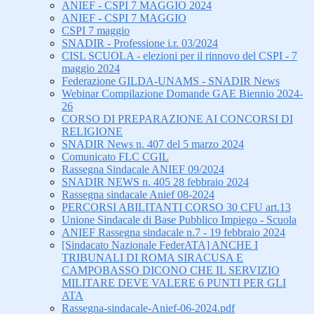
ANIEF - CSPI 7 MAGGIO 2024
ANIEF - CSPI 7 MAGGIO
CSPI 7 maggio
SNADIR - Professione i.r. 03/2024
CISL SCUOLA - elezioni per il rinnovo del CSPI - 7
maggio 2024
Federazione GILDA-UNAMS - SNADIR News
Webinar Compilazione Domande GAE Biennio 2024-
26
CORSO DI PREPARAZIONE AI CONCORSI DI
RELIGIONE
SNADIR News n. 407 del 5 marzo 2024
Comunicato FLC CGIL
Rassegna Sindacale ANIEF 09/2024
SNADIR NEWS n. 405 28 febbraio 2024
Rassegna sindacale Anief 08-2024
PERCORSI ABILITANTI CORSO 30 CFU art.13
Unione Sindacale di Base Pubblico Impiego - Scuola
ANIEF Rassegna sindacale n.7 - 19 febbraio 2024
[Sindacato Nazionale FederATA] ANCHE I
TRIBUNALI DI ROMA SIRACUSA E
CAMPOBASSO DICONO CHE IL SERVIZIO
MILITARE DEVE VALERE 6 PUNTI PER GLI
ATA
Rassegna-sindacale-Anief-06-2024.pdf