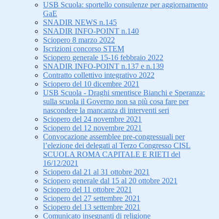
USB Scuola: sportello consulenze per aggiornamento
GaE
SNADIR NEWS n.145
SNADIR INFO-POINT n.140
Sciopero 8 marzo 2022
Iscrizioni concorso STEM
Sciopero generale 15-16 febbraio 2022
SNADIR INFO-POINT n.137 e n.139
Contratto collettivo integrativo 2022
Sciopero del 10 dicembre 2021
USB Scuola - Draghi smentisce Bianchi e Speranza:
sulla scuola il Governo non sa più cosa fare per
nascondere la mancanza di interventi seri
Sciopero del 24 novembre 2021
Sciopero del 12 novembre 2021
Convocazione assemblee pre-congressuali per
l’elezione dei delegati al Terzo Congresso CISL
SCUOLA ROMA CAPITALE E RIETI del
16/12/2021
Sciopero dal 21 al 31 ottobre 2021
Sciopero generale dal 15 al 20 ottobre 2021
Sciopero del 11 ottobre 2021
Sciopero del 27 settembre 2021
Sciopero del 13 settembre 2021
Comunicato insegnanti di religione