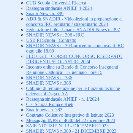
CUB Scuola Università Ricerca
Rassegna sindacale ANIEF 4-2024
Snadir News n. 399
ADR & SNADIR - Videolezioni in preparazione al
concorso IRC ordinario / straordinario 2024
Federazione Gilda-Unams SNADIR News n. 397
SNADIR NEWS n. 396 - IRC
USB PI Scuola - Contratto
SNADIR NEWS n. 393-procedure concorsuali IRC
oggi alle 18,00
FLC CGIL - CORSO-CONCORSO RISERVATO
DIRIGENTI SCOLASTICI 2024
Incontro online su Bando di Concorso Insegnanti
Religione Cattolica - 17 gennaio - ore 15
SNADIR NEWS n. 386
SNADIR NEWS n.386
Obbligo di remunerazione per le funzioni tecniche
delegate ai Dsga e AA
Rassegna sindacale ANIEF - n. 1/2024
Cisl Scuola Roma e Rieti
Snadir news n. 382
Contratto Collettivo Integrativo di Istituto 2023
Messaggio INPS n. 4640 del 22 dicembre 2023
SAIR NOTIZIE N. 13 - DICEMBRE 2023
SNADIR NEWS n.380 - 21 DICEMBRE 2023