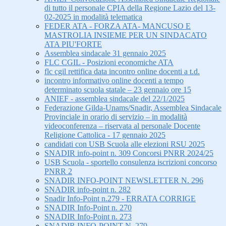
di tutto il personale CPIA della Regione Lazio del 13-
02-2025 in modalità telematica
FEDER ATA - FORZA ATA- MANCUSO E
MASTROLIA INSIEME PER UN SINDACATO
ATA PIU'FORTE
Assemblea sindacale 31 gennaio 2025
FLC CGIL - Posizioni economiche ATA
flc cgil rettifica data incontro online docenti a t.d.
incontro informativo online docenti a tempo
determinato scuola statale – 23 gennaio ore 15
ANIEF - assemblea sindacale del 22/1/2025
Federazione Gilda-Unams/Snadir, Assemblea Sindacale
Provinciale in orario di servizio – in modalità
videoconferenza – riservata al personale Docente
Religione Cattolica - 17 gennaio 2025
candidati con USB Scuola alle elezioni RSU 2025
SNADIR info-point n. 309 Concorsi PNRR 2024/25
USB Scuola - sportello consulenza iscrizioni concorso
PNRR 2
SNADIR INFO-POINT NEWSLETTER N. 296
SNADIR info-point n. 282
Snadir Info-Point n.279 - ERRATA CORRIGE
SNADIR Info-Point n. 270
SNADIR Info-Point n. 273
SNADIR INFO-POINT N. 279