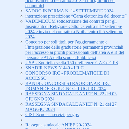
riconoscimento dell’anno 2013 ai fini giuridici ed
economici
SADOC INFORMA N. 1- SETTEMBRE 2024
interruzione prescrizione “Carta elettronica del docente”
VADEMECUM sottoscrizione dei contratti per gli
Insegnanti di Religione Cattolica entro il 1° settembre
2024 e invio del contratto a NoiPa entro il 5 settembre
2024
Concorso per soli titoli per l’aggiornamento e
l’integrazione delle graduatorie permanenti provinciali
per l’accesso ai profili professionali dell’area A e B del
personale ATA della scuola. Pubblicazi
USB - Sportello scelta 150 preferenze GAE e GPS
SNADIR NEWS N.440 - I.R.C.
CONCORSO IRC - PROBLEMATICHE DI
ACCESSO
BANDI CONCORSI STRAORDINARI IRC
DOMANDE 3 GIUGNO-2 LUGLIO 2024
RASSEGNA SINDACALE ANIEF N. 22 del 03
GIUGNO 2024
RASSEGNA SINDACALE ANIEF N. 21 del 27
MAGGIO 2024
CISL Scuola - servizi per gps
Rassegna sindacale ANIEF 20-2024