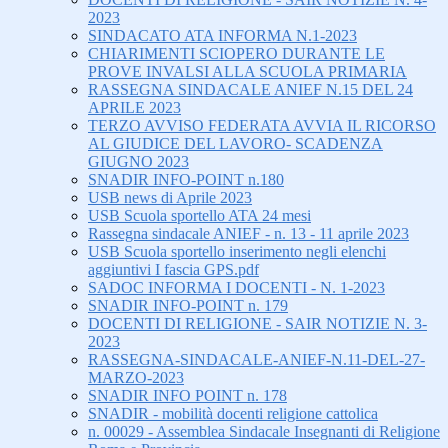
2023
SINDACATO ATA INFORMA N.1-2023
CHIARIMENTI SCIOPERO DURANTE LE
PROVE INVALSI ALLA SCUOLA PRIMARIA
RASSEGNA SINDACALE ANIEF N.15 DEL 24
APRILE 2023
TERZO AVVISO FEDERATA AVVIA IL RICORSO
AL GIUDICE DEL LAVORO- SCADENZA
GIUGNO 2023
SNADIR INFO-POINT n.180
USB news di Aprile 2023
USB Scuola sportello ATA 24 mesi
Rassegna sindacale ANIEF - n. 13 - 11 aprile 2023
USB Scuola sportello inserimento negli elenchi
aggiuntivi I fascia GPS.pdf
SADOC INFORMA I DOCENTI - N. 1-2023
SNADIR INFO-POINT n. 179
DOCENTI DI RELIGIONE - SAIR NOTIZIE N. 3-
2023
RASSEGNA-SINDACALE-ANIEF-N.11-DEL-27-
MARZO-2023
SNADIR INFO POINT n. 178
SNADIR - mobilità docenti religione cattolica
n. 00029 - Assemblea Sindacale Insegnanti di Religione