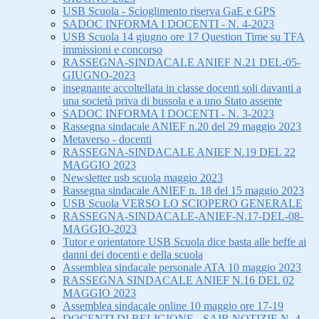
USB Scuola - Scioglimento riserva GaE e GPS
SADOC INFORMA I DOCENTI - N. 4-2023
USB Scuola 14 giugno ore 17 Question Time su TFA
immissioni e concorso
RASSEGNA-SINDACALE ANIEF N.21 DEL-05-
GIUGNO-2023
insegnante accoltellata in classe docenti soli davanti a
una società priva di bussola e a uno Stato assente
SADOC INFORMA I DOCENTI - N. 3-2023
Rassegna sindacale ANIEF n.20 del 29 maggio 2023
Metaverso - docenti
RASSEGNA-SINDACALE ANIEF N.19 DEL 22
MAGGIO 2023
Newsletter usb scuola maggio 2023
Rassegna sindacale ANIEF n. 18 del 15 maggio 2023
USB Scuola VERSO LO SCIOPERO GENERALE
RASSEGNA-SINDACALE-ANIEF-N.17-DEL-08-
MAGGIO-2023
Tutor e orientatore USB Scuola dice basta alle beffe ai
danni dei docenti e della scuola
Assemblea sindacale personale ATA 10 maggio 2023
RASSEGNA SINDACALE ANIEF N.16 DEL 02
MAGGIO 2023
Assemblea sindacale online 10 maggio ore 17-19
DOCENTI DI RELIGIONE - SAIR NOTIZIE N. 4-