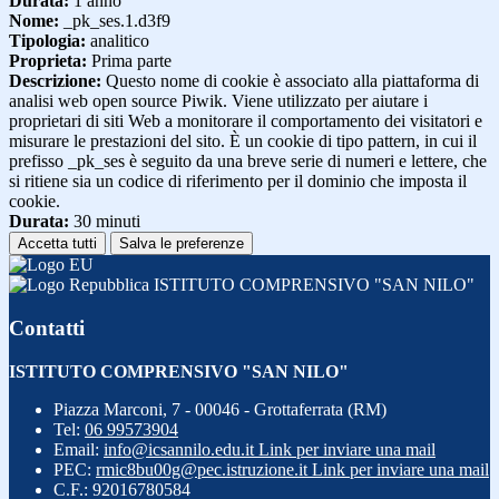
Durata:
1 anno
Nome:
_pk_ses.1.d3f9
Tipologia:
analitico
Proprieta:
Prima parte
Descrizione:
Questo nome di cookie è associato alla piattaforma di
analisi web open source Piwik. Viene utilizzato per aiutare i
proprietari di siti Web a monitorare il comportamento dei visitatori e
misurare le prestazioni del sito. È un cookie di tipo pattern, in cui il
prefisso _pk_ses è seguito da una breve serie di numeri e lettere, che
si ritiene sia un codice di riferimento per il dominio che imposta il
cookie.
Durata:
30 minuti
Accetta tutti
Salva le preferenze
ISTITUTO COMPRENSIVO "SAN NILO"
Contatti
ISTITUTO COMPRENSIVO "SAN NILO"
Piazza Marconi, 7 - 00046 - Grottaferrata (RM)
Tel:
06 99573904
Email:
info@icsannilo.edu.it
Link per inviare una mail
PEC:
rmic8bu00g@pec.istruzione.it
Link per inviare una mail
C.F.: 92016780584