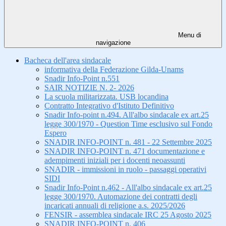
Menu di
navigazione
Bacheca dell'area sindacale
informativa della Federazione Gilda-Unams
Snadir Info-Point n.551
SAIR NOTIZIE N. 2- 2026
La scuola militarizzata. USB locandina
Contratto Integrativo d'Istituto Definitivo
Snadir Info-point n.494. All'albo sindacale ex art.25
legge 300/1970 - Question Time esclusivo sul Fondo
Espero
SNADIR INFO-POINT n. 481 - 22 Settembre 2025
SNADIR INFO-POINT n. 471 documentazione e
adempimenti iniziali per i docenti neoassunti
SNADIR - immissioni in ruolo - passaggi operativi
SIDI
Snadir Info-Point n.462 - All'albo sindacale ex art.25
legge 300/1970. Automazione dei contratti degli
incaricati annuali di religione a.s. 2025/2026
FENSIR - assemblea sindacale IRC 25 Agosto 2025
SNADIR INFO-POINT n. 406