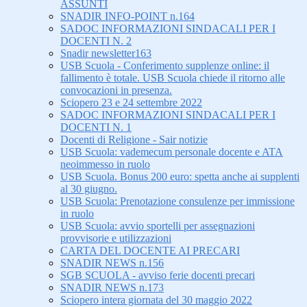
ASSUNTI
SNADIR INFO-POINT n.164
SADOC INFORMAZIONI SINDACALI PER I
DOCENTI N. 2
Snadir newsletter163
USB Scuola - Conferimento supplenze online: il
fallimento è totale. USB Scuola chiede il ritorno alle
convocazioni in presenza.
Sciopero 23 e 24 settembre 2022
SADOC INFORMAZIONI SINDACALI PER I
DOCENTI N. 1
Docenti di Religione - Sair notizie
USB Scuola: vademecum personale docente e ATA
neoimmesso in ruolo
USB Scuola. Bonus 200 euro: spetta anche ai supplenti
al 30 giugno.
USB Scuola: Prenotazione consulenze per immissione
in ruolo
USB Scuola: avvio sportelli per assegnazioni
provvisorie e utilizzazioni
CARTA DEL DOCENTE AI PRECARI
SNADIR NEWS n.156
SGB SCUOLA - avviso ferie docenti precari
SNADIR NEWS n.173
Sciopero intera giornata del 30 maggio 2022