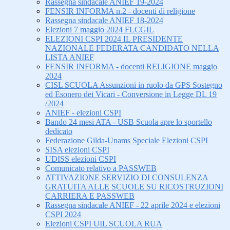
Rassegna sindacale ANIEF 19-2024
FENSIR INFORMA n.2 - docenti di religione
Rassegna sindacale ANIEF 18-2024
Elezioni 7 maggio 2024 FLCGIL
ELEZIONI CSPI 2024 IL PRESIDENTE
NAZIONALE FEDERATA CANDIDATO NELLA
LISTA ANIEF
FENSIR INFORMA - docenti RELIGIONE maggio
2024
CISL SCUOLA Assunzioni in ruolo da GPS Sostegno
ed Esonero dei Vicari - Conversione in Legge DL 19
/2024
ANIEF - elezioni CSPI
Bando 24 mesi ATA - USB Scuola apre lo sportello
dedicato
Federazione Gilda-Unams Speciale Elezioni CSPI
SISA elezioni CSPI
UDISS elezioni CSPI
Comunicato relativo a PASSWEB
ATTIVAZIONE SERVIZIO DI CONSULENZA
GRATUITA ALLE SCUOLE SU RICOSTRUZIONI
CARRIERA E PASSWEB
Rassegna sindacale ANIEF - 22 aprile 2024 e elezioni
CSPI 2024
Elezioni CSPI UIL SCUOLA RUA