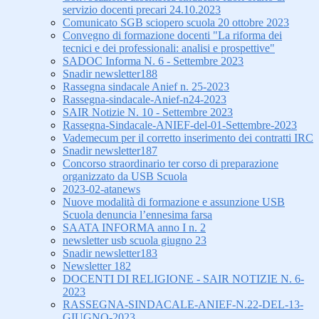
servizio docenti precari 24.10.2023
Comunicato SGB sciopero scuola 20 ottobre 2023
Convegno di formazione docenti "La riforma dei
tecnici e dei professionali: analisi e prospettive"
SADOC Informa N. 6 - Settembre 2023
Snadir newsletter188
Rassegna sindacale Anief n. 25-2023
Rassegna-sindacale-Anief-n24-2023
SAIR Notizie N. 10 - Settembre 2023
Rassegna-Sindacale-ANIEF-del-01-Settembre-2023
Vademecum per il corretto inserimento dei contratti IRC
Snadir newsletter187
Concorso straordinario ter corso di preparazione
organizzato da USB Scuola
2023-02-atanews
Nuove modalità di formazione e assunzione USB
Scuola denuncia l’ennesima farsa
SAATA INFORMA anno I n. 2
newsletter usb scuola giugno 23
Snadir newsletter183
Newsletter 182
DOCENTI DI RELIGIONE - SAIR NOTIZIE N. 6-
2023
RASSEGNA-SINDACALE-ANIEF-N.22-DEL-13-
GIUGNO-2023