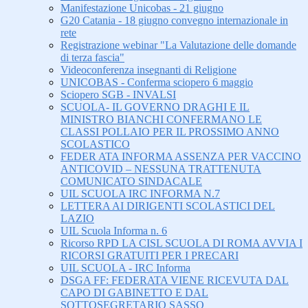
Manifestazione Unicobas - 21 giugno
G20 Catania - 18 giugno convegno internazionale in
rete
Registrazione webinar "La Valutazione delle domande
di terza fascia"
Videoconferenza insegnanti di Religione
UNICOBAS - Conferma sciopero 6 maggio
Sciopero SGB - INVALSI
SCUOLA- IL GOVERNO DRAGHI E IL
MINISTRO BIANCHI CONFERMANO LE
CLASSI POLLAIO PER IL PROSSIMO ANNO
SCOLASTICO
FEDER ATA INFORMA ASSENZA PER VACCINO
ANTICOVID – NESSUNA TRATTENUTA
COMUNICATO SINDACALE
UIL SCUOLA IRC INFORMA N.7
LETTERA AI DIRIGENTI SCOLASTICI DEL
LAZIO
UIL Scuola Informa n. 6
Ricorso RPD LA CISL SCUOLA DI ROMA AVVIA I
RICORSI GRATUITI PER I PRECARI
UIL SCUOLA - IRC Informa
DSGA FF: FEDERATA VIENE RICEVUTA DAL
CAPO DI GABINETTO E DAL
SOTTOSEGRETARIO SASSO