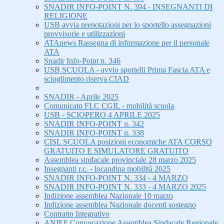
SNADIR INFO-POINT N. 394 - INSEGNANTI DI
RELIGIONE
USB avvia prenotazioni per lo sportello assegnazioni
provvisorie e utilizzazioni
ATAnews Rassegna di informazione per il personale
ATA
Snadir Info-Point n. 346
USB SCUOLA - avvio sportelli Prima Fascia ATA e
scioglimento riserva CIAD
SNADIR - Aprile 2025
Comunicato FLC CGIL - mobilità scuola
USB - SCIOPERO 4 APRILE 2025
SNADIR INFO-POINT n. 342
SNADIR INFO-POINT n. 338
CISL SCUOLA posizioni economiche ATA CORSO
GRATUITO E SIMULATORE GRATUITO
Assemblea sindacale provinciale 28 marzo 2025
Insegnanti r.c. - locandina mobilità 2025
SNADIR INFO-POINT N. 334 - 4 MARZO
SNADIR INFO-POINT N. 333 - 4 MARZO 2025
Indizione assemblea Nazionale 10 marzo
Indizione assemblea Nazionale docenti sostegno
Contratto Integrativo
ANIEF Convocazione Assemblea Sindacale Regionale