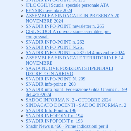
[FLC CGIL] Scuola, speciale personale ATA
FENSIR novembre 2024
ASSEMBLEA SINDACALE IN PRESENZA 20
NOVEMBRE 2024
SNADIR INFO-POINT newsletter n. 265
CISL SCUOLA convocazione assemblee pre-
congressuali
SNADIR INFO-POINT n. 262
SNADIR INFO-POINT N.261
SNADIR INFO-POINT n. 237 del 4 novembre 2024
ASSEMBLEA SINDACALE TERRITORIALE 14
NOVEMBRE
SAATA NUOVE POSIZIONI STIPENDIALI
DECRETO IN ARRIVO
SNADIR INFO-POINT N. 209
SNADIR info-point n. 208
SNADIR info-point -Federazione Gilda-Unams n. 199
del 4/10/2024
SADOC INFORMA N. 2 - OTTOBRE 2024
SINDACATO DOCENTI - SADOC INFORMA n. 2
SNADIR Info-Point n. 196
SNADIR INFOPOINT n. 194
SNADIR INFOPOINT n. 193
Snadir News n.466 - Prime indicazioni per il