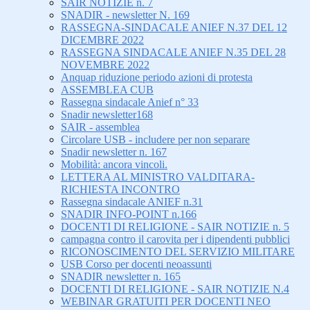
SAIR NOTIZIE n. 7
SNADIR - newsletter N. 169
RASSEGNA-SINDACALE ANIEF N.37 DEL 12
DICEMBRE 2022
RASSEGNA SINDACALE ANIEF N.35 DEL 28
NOVEMBRE 2022
Anquap riduzione periodo azioni di protesta
ASSEMBLEA CUB
Rassegna sindacale Anief n° 33
Snadir newsletter168
SAIR - assemblea
Circolare USB - includere per non separare
Snadir newsletter n. 167
Mobilità: ancora vincoli.
LETTERA AL MINISTRO VALDITARA-
RICHIESTA INCONTRO
Rassegna sindacale ANIEF n.31
SNADIR INFO-POINT n.166
DOCENTI DI RELIGIONE - SAIR NOTIZIE n. 5
campagna contro il carovita per i dipendenti pubblici
RICONOSCIMENTO DEL SERVIZIO MILITARE
USB Corso per docenti neoassunti
SNADIR newsletter n. 165
DOCENTI DI RELIGIONE - SAIR NOTIZIE N.4
WEBINAR GRATUITI PER DOCENTI NEO