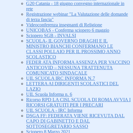
G20 Catania - 18 giugno convegno internazionale in
rete
Registrazione webinar "La Valutazione delle domande
di terza fascia"
Videoconferenza insegnanti di Religione
UNICOBAS - Conferma sciopero 6 maggio
Sciopero SGB - INVALSI
SCUOLA- IL GOVERNO DRAGHI E IL
MINISTRO BIANCHI CONFERMANO LE
CLASSI POLLAIO PER IL PROSSIMO ANNO
SCOLASTICO
FEDER ATA INFORMA ASSENZA PER VACCINO
ANTICOVID – NESSUNA TRATTENUTA
COMUNICATO SINDACALE
UIL SCUOLA IRC INFORMA N.7
LETTERA AI DIRIGENTI SCOLASTICI DEL
LAZIO
UIL Scuola Informa n. 6
Ricorso RPD LA CISL SCUOLA DI ROMA AVVIA I
RICORSI GRATUITI PER I PRECARI
UIL SCUOLA - IRC Informa
DSGA FF: FEDERATA VIENE RICEVUTA DAL
CAPO DI GABINETTO E DAL
SOTTOSEGRETARIO SASSO
Sciopero 8 Marzo 2021