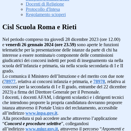
Docenti di Religione
Protocollo d'Intesa
Regolamento scioperi
Cisl Scuola Roma e Rieti
Nel periodo compreso tra giovedì 28 dicembre 2023 (ore 12.00)
e
venerdì 26 gennaio 2024 (ore 23.59)
sono aperte le funzioni
telematiche per la presentazione delle istanze da parte di chi ha
interesse a essere nominata/o componente delle commissioni
giudicatrici dei concorsi indetti per posti di insegnamento sia nella
scuola dell’infanzia e primaria, sia nella scuola secondaria di I e II
grado.
Lo comunica il Ministero dell’Istruzione e del merito con due note
(
78977
, relativa ai concorsi infanzia e primaria, e
78978
, relativa ai
concorsi per la secondaria di I e II grado, entrambe del 22 dicembre
2023) a firma del Direttore Generale per il Personale.
I docenti, i docenti AFAM, i dirigenti scolastici e i dirigenti tecnici
che intendono proporre la propria candidatura dovranno proporre
istanza attraverso il Portale Unico del reclutamento, accessibile
all’indirizzo
www.inpa.gov.it
.
Alla procedura si può accedere anche attraverso l’applicazione
“
Concorsi e procedure selettive
”, collegandosi
all’indirizzo
www.miur.gov.it
, attraverso il percorso “
Argomenti e