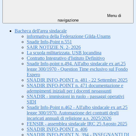
Menu di
navigazione
Bacheca dell'area sindacale
informativa della Federazione Gilda-Unams
Snadir Info-Point n.551
SAIR NOTIZIE N. 2- 2026
La scuola militarizzata. USB locandina
Contratto Integrativo d'Istituto Definitivo
Snadir Info-point n.494. All'albo sindacale ex art.25
legge 300/1970 - Question Time esclusivo sul Fondo
Espero
SNADIR INFO-POINT n. 481 - 22 Settembre 2025
SNADIR INFO-POINT n. 471 documentazione e
adempimenti iniziali per i docenti neoassunti
SNADIR - immissioni in ruolo - passaggi operativi
SIDI
Snadir Info-Point n.462 - All'albo sindacale ex art.25
legge 300/1970. Automazione dei contratti degli
incaricati annuali di religione a.s. 2025/2026
FENSIR - assemblea sindacale IRC 25 Agosto 2025
SNADIR INFO-POINT n. 406
SNADIR INFO-POINT N. 394 - INSEGNANTI DI