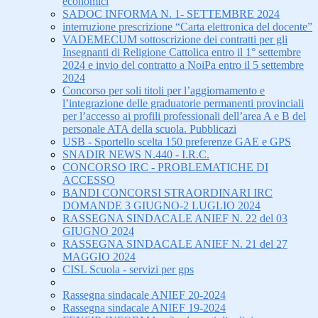
economici
SADOC INFORMA N. 1- SETTEMBRE 2024
interruzione prescrizione “Carta elettronica del docente”
VADEMECUM sottoscrizione dei contratti per gli
Insegnanti di Religione Cattolica entro il 1° settembre
2024 e invio del contratto a NoiPa entro il 5 settembre
2024
Concorso per soli titoli per l’aggiornamento e
l’integrazione delle graduatorie permanenti provinciali
per l’accesso ai profili professionali dell’area A e B del
personale ATA della scuola. Pubblicazi
USB - Sportello scelta 150 preferenze GAE e GPS
SNADIR NEWS N.440 - I.R.C.
CONCORSO IRC - PROBLEMATICHE DI
ACCESSO
BANDI CONCORSI STRAORDINARI IRC
DOMANDE 3 GIUGNO-2 LUGLIO 2024
RASSEGNA SINDACALE ANIEF N. 22 del 03
GIUGNO 2024
RASSEGNA SINDACALE ANIEF N. 21 del 27
MAGGIO 2024
CISL Scuola - servizi per gps
Rassegna sindacale ANIEF 20-2024
Rassegna sindacale ANIEF 19-2024