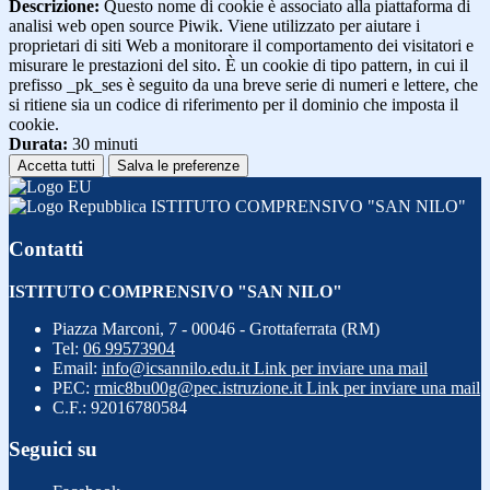
Descrizione:
Questo nome di cookie è associato alla piattaforma di
analisi web open source Piwik. Viene utilizzato per aiutare i
proprietari di siti Web a monitorare il comportamento dei visitatori e
misurare le prestazioni del sito. È un cookie di tipo pattern, in cui il
prefisso _pk_ses è seguito da una breve serie di numeri e lettere, che
si ritiene sia un codice di riferimento per il dominio che imposta il
cookie.
Durata:
30 minuti
Accetta tutti
Salva le preferenze
ISTITUTO COMPRENSIVO "SAN NILO"
Contatti
ISTITUTO COMPRENSIVO "SAN NILO"
Piazza Marconi, 7 - 00046 - Grottaferrata (RM)
Tel:
06 99573904
Email:
info@icsannilo.edu.it
Link per inviare una mail
PEC:
rmic8bu00g@pec.istruzione.it
Link per inviare una mail
C.F.: 92016780584
Seguici su