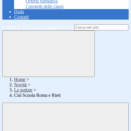
Offerta formativa
I progetti delle classi
Dada
Contatti
Campo di ricerca per le pagine del sito
Home
>
Novità
>
Le notizie
>
Cisl Scuola Roma e Rieti