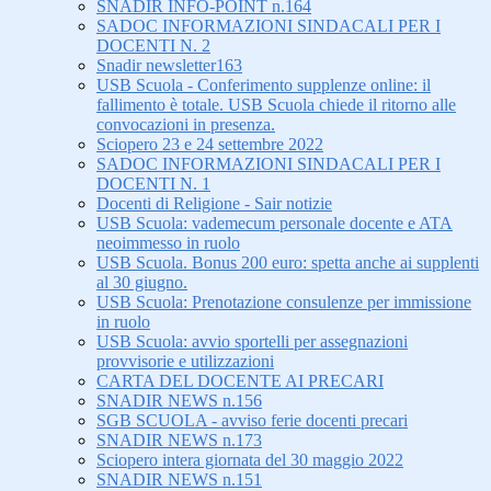
SNADIR INFO-POINT n.164
SADOC INFORMAZIONI SINDACALI PER I
DOCENTI N. 2
Snadir newsletter163
USB Scuola - Conferimento supplenze online: il
fallimento è totale. USB Scuola chiede il ritorno alle
convocazioni in presenza.
Sciopero 23 e 24 settembre 2022
SADOC INFORMAZIONI SINDACALI PER I
DOCENTI N. 1
Docenti di Religione - Sair notizie
USB Scuola: vademecum personale docente e ATA
neoimmesso in ruolo
USB Scuola. Bonus 200 euro: spetta anche ai supplenti
al 30 giugno.
USB Scuola: Prenotazione consulenze per immissione
in ruolo
USB Scuola: avvio sportelli per assegnazioni
provvisorie e utilizzazioni
CARTA DEL DOCENTE AI PRECARI
SNADIR NEWS n.156
SGB SCUOLA - avviso ferie docenti precari
SNADIR NEWS n.173
Sciopero intera giornata del 30 maggio 2022
SNADIR NEWS n.151