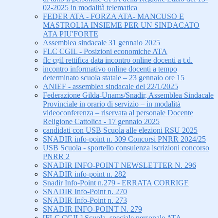
02-2025 in modalità telematica
FEDER ATA - FORZA ATA- MANCUSO E
MASTROLIA INSIEME PER UN SINDACATO
ATA PIU'FORTE
Assemblea sindacale 31 gennaio 2025
FLC CGIL - Posizioni economiche ATA
flc cgil rettifica data incontro online docenti a t.d.
incontro informativo online docenti a tempo
determinato scuola statale – 23 gennaio ore 15
ANIEF - assemblea sindacale del 22/1/2025
Federazione Gilda-Unams/Snadir, Assemblea Sindacale
Provinciale in orario di servizio – in modalità
videoconferenza – riservata al personale Docente
Religione Cattolica - 17 gennaio 2025
candidati con USB Scuola alle elezioni RSU 2025
SNADIR info-point n. 309 Concorsi PNRR 2024/25
USB Scuola - sportello consulenza iscrizioni concorso
PNRR 2
SNADIR INFO-POINT NEWSLETTER N. 296
SNADIR info-point n. 282
Snadir Info-Point n.279 - ERRATA CORRIGE
SNADIR Info-Point n. 270
SNADIR Info-Point n. 273
SNADIR INFO-POINT N. 279
[FLC CGIL] Scuola, speciale personale ATA