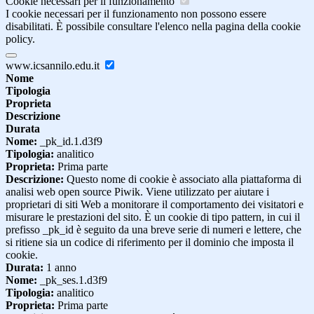
Cookie necessari per il funzionamento
I cookie necessari per il funzionamento non possono essere
disabilitati. È possibile consultare l'elenco nella pagina della cookie
policy.
www.icsannilo.edu.it
Nome
Tipologia
Proprieta
Descrizione
Durata
Nome:
_pk_id.1.d3f9
Tipologia:
analitico
Proprieta:
Prima parte
Descrizione:
Questo nome di cookie è associato alla piattaforma di
analisi web open source Piwik. Viene utilizzato per aiutare i
proprietari di siti Web a monitorare il comportamento dei visitatori e
misurare le prestazioni del sito. È un cookie di tipo pattern, in cui il
prefisso _pk_id è seguito da una breve serie di numeri e lettere, che
si ritiene sia un codice di riferimento per il dominio che imposta il
cookie.
Durata:
1 anno
Nome:
_pk_ses.1.d3f9
Tipologia:
analitico
Proprieta:
Prima parte