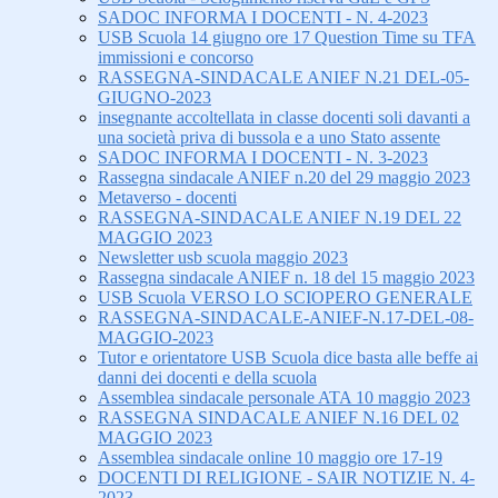
SADOC INFORMA I DOCENTI - N. 4-2023
USB Scuola 14 giugno ore 17 Question Time su TFA
immissioni e concorso
RASSEGNA-SINDACALE ANIEF N.21 DEL-05-
GIUGNO-2023
insegnante accoltellata in classe docenti soli davanti a
una società priva di bussola e a uno Stato assente
SADOC INFORMA I DOCENTI - N. 3-2023
Rassegna sindacale ANIEF n.20 del 29 maggio 2023
Metaverso - docenti
RASSEGNA-SINDACALE ANIEF N.19 DEL 22
MAGGIO 2023
Newsletter usb scuola maggio 2023
Rassegna sindacale ANIEF n. 18 del 15 maggio 2023
USB Scuola VERSO LO SCIOPERO GENERALE
RASSEGNA-SINDACALE-ANIEF-N.17-DEL-08-
MAGGIO-2023
Tutor e orientatore USB Scuola dice basta alle beffe ai
danni dei docenti e della scuola
Assemblea sindacale personale ATA 10 maggio 2023
RASSEGNA SINDACALE ANIEF N.16 DEL 02
MAGGIO 2023
Assemblea sindacale online 10 maggio ore 17-19
DOCENTI DI RELIGIONE - SAIR NOTIZIE N. 4-
2023