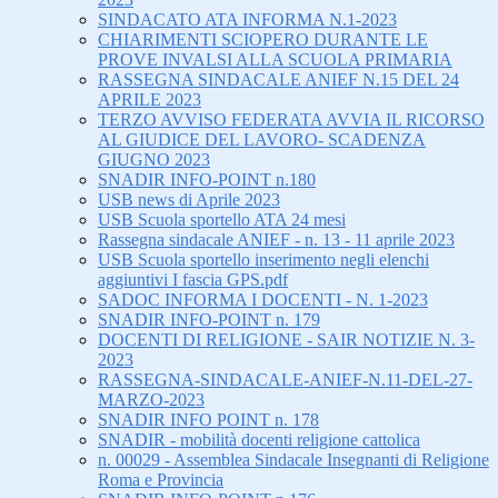
SINDACATO ATA INFORMA N.1-2023
CHIARIMENTI SCIOPERO DURANTE LE
PROVE INVALSI ALLA SCUOLA PRIMARIA
RASSEGNA SINDACALE ANIEF N.15 DEL 24
APRILE 2023
TERZO AVVISO FEDERATA AVVIA IL RICORSO
AL GIUDICE DEL LAVORO- SCADENZA
GIUGNO 2023
SNADIR INFO-POINT n.180
USB news di Aprile 2023
USB Scuola sportello ATA 24 mesi
Rassegna sindacale ANIEF - n. 13 - 11 aprile 2023
USB Scuola sportello inserimento negli elenchi
aggiuntivi I fascia GPS.pdf
SADOC INFORMA I DOCENTI - N. 1-2023
SNADIR INFO-POINT n. 179
DOCENTI DI RELIGIONE - SAIR NOTIZIE N. 3-
2023
RASSEGNA-SINDACALE-ANIEF-N.11-DEL-27-
MARZO-2023
SNADIR INFO POINT n. 178
SNADIR - mobilità docenti religione cattolica
n. 00029 - Assemblea Sindacale Insegnanti di Religione
Roma e Provincia