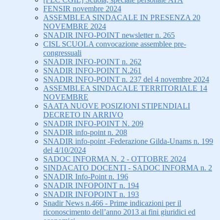
FENSIR novembre 2024
ASSEMBLEA SINDACALE IN PRESENZA 20
NOVEMBRE 2024
SNADIR INFO-POINT newsletter n. 265
CISL SCUOLA convocazione assemblee pre-
congressuali
SNADIR INFO-POINT n. 262
SNADIR INFO-POINT N.261
SNADIR INFO-POINT n. 237 del 4 novembre 2024
ASSEMBLEA SINDACALE TERRITORIALE 14
NOVEMBRE
SAATA NUOVE POSIZIONI STIPENDIALI
DECRETO IN ARRIVO
SNADIR INFO-POINT N. 209
SNADIR info-point n. 208
SNADIR info-point -Federazione Gilda-Unams n. 199
del 4/10/2024
SADOC INFORMA N. 2 - OTTOBRE 2024
SINDACATO DOCENTI - SADOC INFORMA n. 2
SNADIR Info-Point n. 196
SNADIR INFOPOINT n. 194
SNADIR INFOPOINT n. 193
Snadir News n.466 - Prime indicazioni per il
riconoscimento dell’anno 2013 ai fini giuridici ed