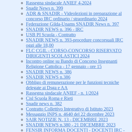
Rassegna sindacale ANIEF 4-2024
Snadir News n. 399
ADR & SNADIR - Videolezioni in preparazione al
concorso IRC ordinario / straordinario 2024
Federazione Gilda-Unams SNADIR News n. 397
SNADIR NEWS n. 396 - IRC
USB PI Scuola - Contratto
SNADIR NEWS n. 393-procedure concorsuali IRC
oggi alle 18,00
FLC CGIL - CORSO-CONCORSO RISERVATO
DIRIGENTI SCOLASTICI 2024
Incontro online su Bando di Concorso Insegnanti
Religione Cattolica - 17 gennaio - ore 15
SNADIR NEWS n. 386
SNADIR NEWS n.386
Obbligo di remunerazione per le funzioni tecniche
delegate ai Dsga e AA
Rassegna sindacale ANIEF - n. 1/2024
Cisl Scuola Roma e Rieti
Snadir news n. 382
Contratto Collettivo Integrativo di Istituto 2023
Messaggio INPS n. 4640 del 22 dicembre 2023
SAIR NOTIZIE N. 13 - DICEMBRE 2023
SNADIR NEWS n.380 - 21 DICEMBRE 2023
FENSIR INFORMA DOCENTI - DOCENTI IRC -