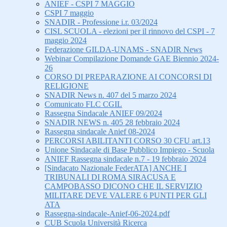
ANIEF - CSPI 7 MAGGIO
CSPI 7 maggio
SNADIR - Professione i.r. 03/2024
CISL SCUOLA - elezioni per il rinnovo del CSPI - 7
maggio 2024
Federazione GILDA-UNAMS - SNADIR News
Webinar Compilazione Domande GAE Biennio 2024-
26
CORSO DI PREPARAZIONE AI CONCORSI DI
RELIGIONE
SNADIR News n. 407 del 5 marzo 2024
Comunicato FLC CGIL
Rassegna Sindacale ANIEF 09/2024
SNADIR NEWS n. 405 28 febbraio 2024
Rassegna sindacale Anief 08-2024
PERCORSI ABILITANTI CORSO 30 CFU art.13
Unione Sindacale di Base Pubblico Impiego - Scuola
ANIEF Rassegna sindacale n.7 - 19 febbraio 2024
[Sindacato Nazionale FederATA] ANCHE I
TRIBUNALI DI ROMA SIRACUSA E
CAMPOBASSO DICONO CHE IL SERVIZIO
MILITARE DEVE VALERE 6 PUNTI PER GLI
ATA
Rassegna-sindacale-Anief-06-2024.pdf
CUB Scuola Università Ricerca