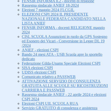
FENSIR INFORMA n.2 - docenti di religione
Rassegna sindacale ANIEF 18-2024
Elezioni 7 maggio 2024 FLCGIL
ELEZIONI CSPI 2024 IL PRESIDENTE
NAZIONALE FEDERATA CANDIDATO NELLA
LISTA ANIEF
FENSIR INFORMA - docenti RELIGIONE maggio
2024
CISL SCUOLA Assunzioni in ruolo da GPS Sostegno
ed Esonero dei Vicari - Conversione in Legge DL 19
/2024
ANIEF - elezioni CSPI
Bando 24 mesi ATA - USB Scuola apre lo sportello
dedicato
Federazione Gilda-Unams Speciale Elezioni CSPI
SISA elezioni CSPI
UDISS elezioni CSPI
Comunicato relativo a PASSWEB
ATTIVAZIONE SERVIZIO DI CONSULENZA
GRATUITA ALLE SCUOLE SU RICOSTRUZIONI
CARRIERA E PASSWEB
Rassegna sindacale ANIEF - 22 aprile 2024 e elezioni
CSPI 2024
Elezioni CSPI UIL SCUOLA RUA
Servizio GRATUITO di consulenza e assistenza