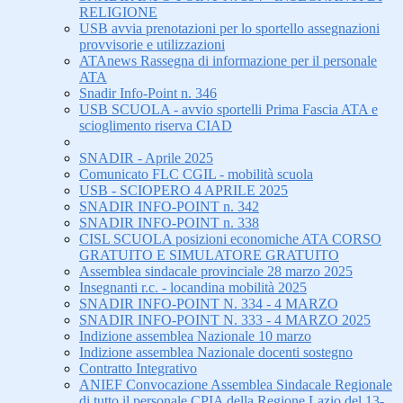
RELIGIONE
USB avvia prenotazioni per lo sportello assegnazioni
provvisorie e utilizzazioni
ATAnews Rassegna di informazione per il personale
ATA
Snadir Info-Point n. 346
USB SCUOLA - avvio sportelli Prima Fascia ATA e
scioglimento riserva CIAD
SNADIR - Aprile 2025
Comunicato FLC CGIL - mobilità scuola
USB - SCIOPERO 4 APRILE 2025
SNADIR INFO-POINT n. 342
SNADIR INFO-POINT n. 338
CISL SCUOLA posizioni economiche ATA CORSO
GRATUITO E SIMULATORE GRATUITO
Assemblea sindacale provinciale 28 marzo 2025
Insegnanti r.c. - locandina mobilità 2025
SNADIR INFO-POINT N. 334 - 4 MARZO
SNADIR INFO-POINT N. 333 - 4 MARZO 2025
Indizione assemblea Nazionale 10 marzo
Indizione assemblea Nazionale docenti sostegno
Contratto Integrativo
ANIEF Convocazione Assemblea Sindacale Regionale
di tutto il personale CPIA della Regione Lazio del 13-