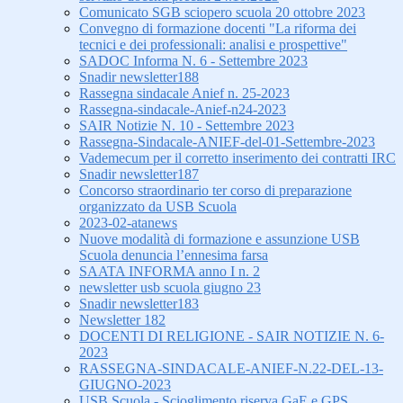
Comunicato SGB sciopero scuola 20 ottobre 2023
Convegno di formazione docenti "La riforma dei
tecnici e dei professionali: analisi e prospettive"
SADOC Informa N. 6 - Settembre 2023
Snadir newsletter188
Rassegna sindacale Anief n. 25-2023
Rassegna-sindacale-Anief-n24-2023
SAIR Notizie N. 10 - Settembre 2023
Rassegna-Sindacale-ANIEF-del-01-Settembre-2023
Vademecum per il corretto inserimento dei contratti IRC
Snadir newsletter187
Concorso straordinario ter corso di preparazione
organizzato da USB Scuola
2023-02-atanews
Nuove modalità di formazione e assunzione USB
Scuola denuncia l’ennesima farsa
SAATA INFORMA anno I n. 2
newsletter usb scuola giugno 23
Snadir newsletter183
Newsletter 182
DOCENTI DI RELIGIONE - SAIR NOTIZIE N. 6-
2023
RASSEGNA-SINDACALE-ANIEF-N.22-DEL-13-
GIUGNO-2023
USB Scuola - Scioglimento riserva GaE e GPS