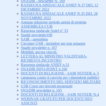
SNADIR - newsletter N. 169
RASSEGNA-SINDACALE ANIEF N.37 DEL 12
DICEMBRE 2022
RASSEGNA SINDACALE ANIEF N.35 DEL 28
NOVEMBRE 2022
Anquap riduzione periodo azioni di protesta
ASSEMBLEA CUB
Rassegna sindacale Anief n° 33
Snadir newsletter168
SAIR - assemblea
Circolare USB - includere per non separare
Snadir newsletter n. 167
Mobilità: ancora vincoli.
LETTERA AL MINISTRO VALDITARA-
RICHIESTA INCONTRO
Rassegna sindacale ANIEF n.31
SNADIR INFO-POINT n.166
DOCENTI DI RELIGIONE - SAIR NOTIZIE n. 5
campagna contro il carovita per i dipendenti pubblici
RICONOSCIMENTO DEL SERVIZIO MILITARE
USB Corso per docenti neoassunti
SNADIR newsletter n. 165
DOCENTI DI RELIGIONE - SAIR NOTIZIE N.4
WEBINAR GRATUITI PER DOCENTI NEO
ASSUNTI