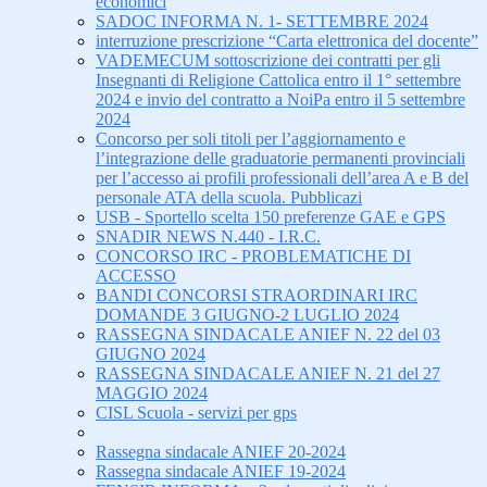
economici
SADOC INFORMA N. 1- SETTEMBRE 2024
interruzione prescrizione “Carta elettronica del docente”
VADEMECUM sottoscrizione dei contratti per gli
Insegnanti di Religione Cattolica entro il 1° settembre
2024 e invio del contratto a NoiPa entro il 5 settembre
2024
Concorso per soli titoli per l’aggiornamento e
l’integrazione delle graduatorie permanenti provinciali
per l’accesso ai profili professionali dell’area A e B del
personale ATA della scuola. Pubblicazi
USB - Sportello scelta 150 preferenze GAE e GPS
SNADIR NEWS N.440 - I.R.C.
CONCORSO IRC - PROBLEMATICHE DI
ACCESSO
BANDI CONCORSI STRAORDINARI IRC
DOMANDE 3 GIUGNO-2 LUGLIO 2024
RASSEGNA SINDACALE ANIEF N. 22 del 03
GIUGNO 2024
RASSEGNA SINDACALE ANIEF N. 21 del 27
MAGGIO 2024
CISL Scuola - servizi per gps
Rassegna sindacale ANIEF 20-2024
Rassegna sindacale ANIEF 19-2024