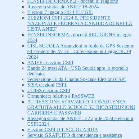
FENSIR INFORMA n.2 - docenti di religione
Rassegna sindacale ANIEF 18-2024
Elezioni 7 maggio 2024 FLCGIL
ELEZIONI CSPI 2024 IL PRESIDENTE
NAZIONALE FEDERATA CANDIDATO NELLA
LISTA ANIEF
FENSIR INFORMA - docenti RELIGIONE maggio
2024
CISL SCUOLA Assunzioni in ruolo da GPS Sostegno
ed Esonero dei Vicari - Conversione in Legge DL 19
/2024
ANIEF - elezioni CSPI
Bando 24 mesi ATA - USB Scuola apre lo sportello
dedicato
Federazione Gilda-Unams Speciale Elezioni CSPI
SISA elezioni CSPI
UDISS elezioni CSPI
Comunicato relativo a PASSWEB
ATTIVAZIONE SERVIZIO DI CONSULENZA
GRATUITA ALLE SCUOLE SU RICOSTRUZIONI
CARRIERA E PASSWEB
Rassegna sindacale ANIEF - 22 aprile 2024 e elezioni
CSPI 2024
Elezioni CSPI UIL SCUOLA RUA
Servizio GRATUITO di consulenza e assistenza