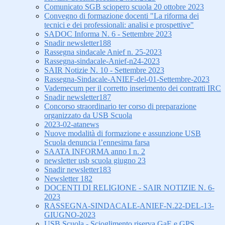
Comunicato SGB sciopero scuola 20 ottobre 2023
Convegno di formazione docenti "La riforma dei
tecnici e dei professionali: analisi e prospettive"
SADOC Informa N. 6 - Settembre 2023
Snadir newsletter188
Rassegna sindacale Anief n. 25-2023
Rassegna-sindacale-Anief-n24-2023
SAIR Notizie N. 10 - Settembre 2023
Rassegna-Sindacale-ANIEF-del-01-Settembre-2023
Vademecum per il corretto inserimento dei contratti IRC
Snadir newsletter187
Concorso straordinario ter corso di preparazione
organizzato da USB Scuola
2023-02-atanews
Nuove modalità di formazione e assunzione USB
Scuola denuncia l’ennesima farsa
SAATA INFORMA anno I n. 2
newsletter usb scuola giugno 23
Snadir newsletter183
Newsletter 182
DOCENTI DI RELIGIONE - SAIR NOTIZIE N. 6-
2023
RASSEGNA-SINDACALE-ANIEF-N.22-DEL-13-
GIUGNO-2023
USB Scuola - Scioglimento riserva GaE e GPS