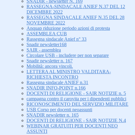
SNADIR - newsletter N. 169
RASSEGNA-SINDACALE ANIEF N.37 DEL 12
DICEMBRE 2022
RASSEGNA SINDACALE ANIEF N.35 DEL 28
NOVEMBRE 2022
Anquap riduzione periodo azioni di protesta
ASSEMBLEA CUB
Rassegna sindacale Anief n° 33
Snadir newsletter168
SAIR - assemblea
Circolare USB - includere per non separare
Snadir newsletter n. 167
Mobilità: ancora vincoli.
LETTERA AL MINISTRO VALDITARA-
RICHIESTA INCONTRO
Rassegna sindacale ANIEF n.31
SNADIR INFO-POINT n.166
DOCENTI DI RELIGIONE - SAIR NOTIZIE n. 5
campagna contro il carovita per i dipendenti pubblici
RICONOSCIMENTO DEL SERVIZIO MILITARE
USB Corso per docenti neoassunti
SNADIR newsletter n. 165
DOCENTI DI RELIGIONE - SAIR NOTIZIE N.4
WEBINAR GRATUITI PER DOCENTI NEO
ASSUNTI