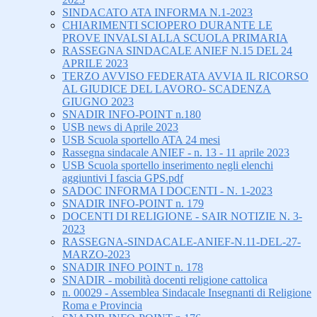
SINDACATO ATA INFORMA N.1-2023
CHIARIMENTI SCIOPERO DURANTE LE
PROVE INVALSI ALLA SCUOLA PRIMARIA
RASSEGNA SINDACALE ANIEF N.15 DEL 24
APRILE 2023
TERZO AVVISO FEDERATA AVVIA IL RICORSO
AL GIUDICE DEL LAVORO- SCADENZA
GIUGNO 2023
SNADIR INFO-POINT n.180
USB news di Aprile 2023
USB Scuola sportello ATA 24 mesi
Rassegna sindacale ANIEF - n. 13 - 11 aprile 2023
USB Scuola sportello inserimento negli elenchi
aggiuntivi I fascia GPS.pdf
SADOC INFORMA I DOCENTI - N. 1-2023
SNADIR INFO-POINT n. 179
DOCENTI DI RELIGIONE - SAIR NOTIZIE N. 3-
2023
RASSEGNA-SINDACALE-ANIEF-N.11-DEL-27-
MARZO-2023
SNADIR INFO POINT n. 178
SNADIR - mobilità docenti religione cattolica
n. 00029 - Assemblea Sindacale Insegnanti di Religione
Roma e Provincia