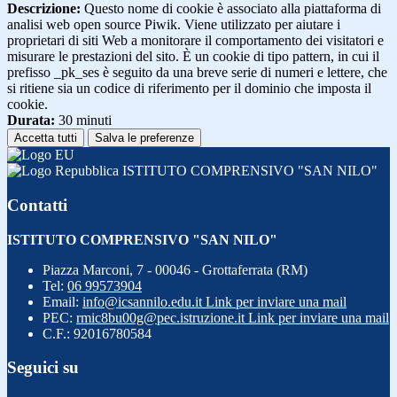
Descrizione:
Questo nome di cookie è associato alla piattaforma di
analisi web open source Piwik. Viene utilizzato per aiutare i
proprietari di siti Web a monitorare il comportamento dei visitatori e
misurare le prestazioni del sito. È un cookie di tipo pattern, in cui il
prefisso _pk_ses è seguito da una breve serie di numeri e lettere, che
si ritiene sia un codice di riferimento per il dominio che imposta il
cookie.
Durata:
30 minuti
Accetta tutti
Salva le preferenze
ISTITUTO COMPRENSIVO "SAN NILO"
Contatti
ISTITUTO COMPRENSIVO "SAN NILO"
Piazza Marconi, 7 - 00046 - Grottaferrata (RM)
Tel:
06 99573904
Email:
info@icsannilo.edu.it
Link per inviare una mail
PEC:
rmic8bu00g@pec.istruzione.it
Link per inviare una mail
C.F.: 92016780584
Seguici su