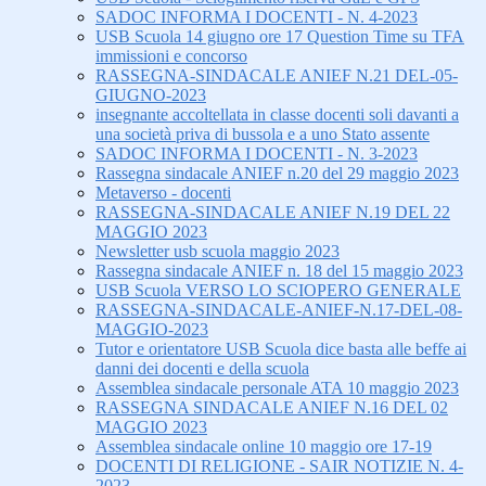
SADOC INFORMA I DOCENTI - N. 4-2023
USB Scuola 14 giugno ore 17 Question Time su TFA
immissioni e concorso
RASSEGNA-SINDACALE ANIEF N.21 DEL-05-
GIUGNO-2023
insegnante accoltellata in classe docenti soli davanti a
una società priva di bussola e a uno Stato assente
SADOC INFORMA I DOCENTI - N. 3-2023
Rassegna sindacale ANIEF n.20 del 29 maggio 2023
Metaverso - docenti
RASSEGNA-SINDACALE ANIEF N.19 DEL 22
MAGGIO 2023
Newsletter usb scuola maggio 2023
Rassegna sindacale ANIEF n. 18 del 15 maggio 2023
USB Scuola VERSO LO SCIOPERO GENERALE
RASSEGNA-SINDACALE-ANIEF-N.17-DEL-08-
MAGGIO-2023
Tutor e orientatore USB Scuola dice basta alle beffe ai
danni dei docenti e della scuola
Assemblea sindacale personale ATA 10 maggio 2023
RASSEGNA SINDACALE ANIEF N.16 DEL 02
MAGGIO 2023
Assemblea sindacale online 10 maggio ore 17-19
DOCENTI DI RELIGIONE - SAIR NOTIZIE N. 4-
2023