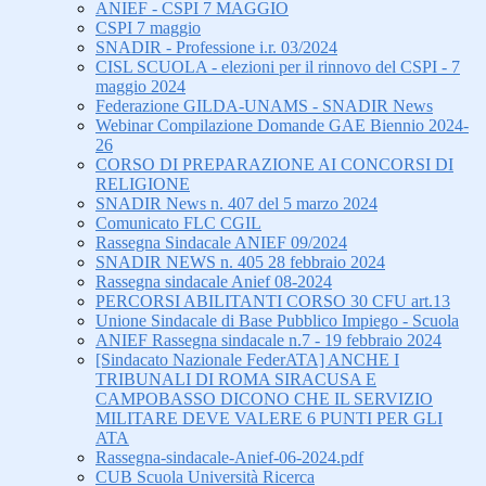
ANIEF - CSPI 7 MAGGIO
CSPI 7 maggio
SNADIR - Professione i.r. 03/2024
CISL SCUOLA - elezioni per il rinnovo del CSPI - 7
maggio 2024
Federazione GILDA-UNAMS - SNADIR News
Webinar Compilazione Domande GAE Biennio 2024-
26
CORSO DI PREPARAZIONE AI CONCORSI DI
RELIGIONE
SNADIR News n. 407 del 5 marzo 2024
Comunicato FLC CGIL
Rassegna Sindacale ANIEF 09/2024
SNADIR NEWS n. 405 28 febbraio 2024
Rassegna sindacale Anief 08-2024
PERCORSI ABILITANTI CORSO 30 CFU art.13
Unione Sindacale di Base Pubblico Impiego - Scuola
ANIEF Rassegna sindacale n.7 - 19 febbraio 2024
[Sindacato Nazionale FederATA] ANCHE I
TRIBUNALI DI ROMA SIRACUSA E
CAMPOBASSO DICONO CHE IL SERVIZIO
MILITARE DEVE VALERE 6 PUNTI PER GLI
ATA
Rassegna-sindacale-Anief-06-2024.pdf
CUB Scuola Università Ricerca