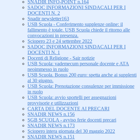
SNADIR INFO-POINT n.164
SADOC INFORMAZIONI SINDACALI PER I
DOCENTI N. 2
Snadir newsletter163
USB Scuola - Conferimento supplenze online: il
fallimento è totale. USB Scuola chiede il ritorno alle
convocazioni in presenza.
Sciopero 23 e 24 settembre 2022
SADOC INFORMAZIONI SINDACALI PER I
DOCENTI N. 1
Docenti di Religione - Sair notizie
USB Scuola: vademecum personale docente e ATA
neoimmesso in ruolo
USB Scuola. Bonus 200 euro: spetta anche ai supplenti
al 30 giugno.
USB Scuola: Prenotazione consulenze per immissione
in ruolo
USB Scuola: avvio sportelli per assegnazioni
provvisorie e utilizzazioni
CARTA DEL DOCENTE AI PRECARI
SNADIR NEWS n.156
SGB SCUOLA - avviso ferie docenti precari
SNADIR NEWS n.173
Sciopero intera giornata del 30 maggio 2022
SNADIR NEWS n.151