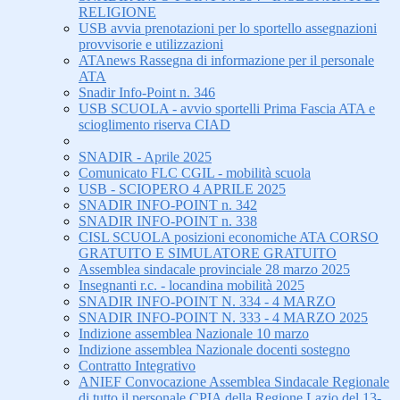
RELIGIONE
USB avvia prenotazioni per lo sportello assegnazioni
provvisorie e utilizzazioni
ATAnews Rassegna di informazione per il personale
ATA
Snadir Info-Point n. 346
USB SCUOLA - avvio sportelli Prima Fascia ATA e
scioglimento riserva CIAD
SNADIR - Aprile 2025
Comunicato FLC CGIL - mobilità scuola
USB - SCIOPERO 4 APRILE 2025
SNADIR INFO-POINT n. 342
SNADIR INFO-POINT n. 338
CISL SCUOLA posizioni economiche ATA CORSO
GRATUITO E SIMULATORE GRATUITO
Assemblea sindacale provinciale 28 marzo 2025
Insegnanti r.c. - locandina mobilità 2025
SNADIR INFO-POINT N. 334 - 4 MARZO
SNADIR INFO-POINT N. 333 - 4 MARZO 2025
Indizione assemblea Nazionale 10 marzo
Indizione assemblea Nazionale docenti sostegno
Contratto Integrativo
ANIEF Convocazione Assemblea Sindacale Regionale
di tutto il personale CPIA della Regione Lazio del 13-