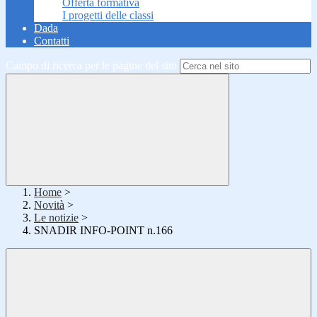
Offerta formativa
I progetti delle classi
Dada
Contatti
Campo di ricerca per le pagine del sito
Home
>
Novità
>
Le notizie
>
SNADIR INFO-POINT n.166