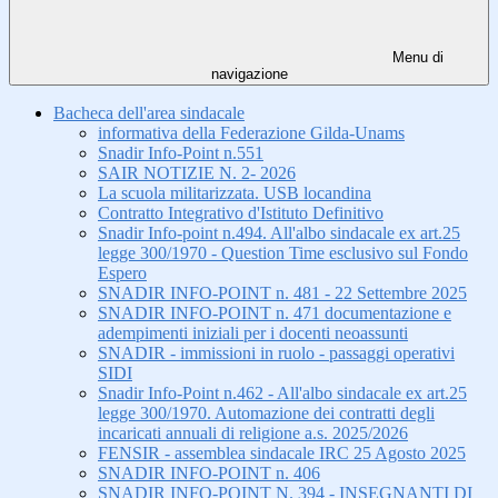
Menu di
navigazione
Bacheca dell'area sindacale
informativa della Federazione Gilda-Unams
Snadir Info-Point n.551
SAIR NOTIZIE N. 2- 2026
La scuola militarizzata. USB locandina
Contratto Integrativo d'Istituto Definitivo
Snadir Info-point n.494. All'albo sindacale ex art.25
legge 300/1970 - Question Time esclusivo sul Fondo
Espero
SNADIR INFO-POINT n. 481 - 22 Settembre 2025
SNADIR INFO-POINT n. 471 documentazione e
adempimenti iniziali per i docenti neoassunti
SNADIR - immissioni in ruolo - passaggi operativi
SIDI
Snadir Info-Point n.462 - All'albo sindacale ex art.25
legge 300/1970. Automazione dei contratti degli
incaricati annuali di religione a.s. 2025/2026
FENSIR - assemblea sindacale IRC 25 Agosto 2025
SNADIR INFO-POINT n. 406
SNADIR INFO-POINT N. 394 - INSEGNANTI DI