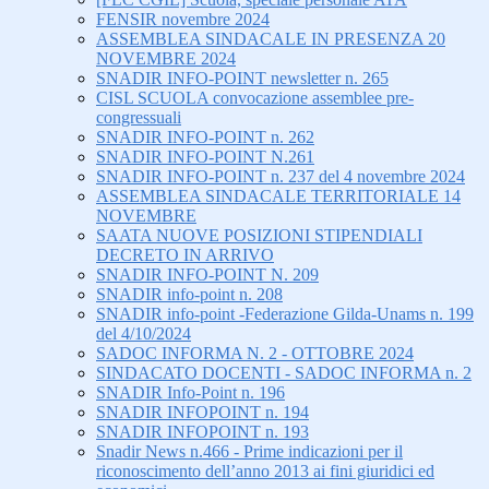
FENSIR novembre 2024
ASSEMBLEA SINDACALE IN PRESENZA 20
NOVEMBRE 2024
SNADIR INFO-POINT newsletter n. 265
CISL SCUOLA convocazione assemblee pre-
congressuali
SNADIR INFO-POINT n. 262
SNADIR INFO-POINT N.261
SNADIR INFO-POINT n. 237 del 4 novembre 2024
ASSEMBLEA SINDACALE TERRITORIALE 14
NOVEMBRE
SAATA NUOVE POSIZIONI STIPENDIALI
DECRETO IN ARRIVO
SNADIR INFO-POINT N. 209
SNADIR info-point n. 208
SNADIR info-point -Federazione Gilda-Unams n. 199
del 4/10/2024
SADOC INFORMA N. 2 - OTTOBRE 2024
SINDACATO DOCENTI - SADOC INFORMA n. 2
SNADIR Info-Point n. 196
SNADIR INFOPOINT n. 194
SNADIR INFOPOINT n. 193
Snadir News n.466 - Prime indicazioni per il
riconoscimento dell’anno 2013 ai fini giuridici ed