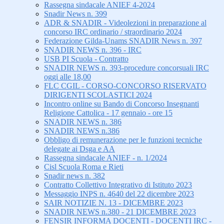
Rassegna sindacale ANIEF 4-2024
Snadir News n. 399
ADR & SNADIR - Videolezioni in preparazione al
concorso IRC ordinario / straordinario 2024
Federazione Gilda-Unams SNADIR News n. 397
SNADIR NEWS n. 396 - IRC
USB PI Scuola - Contratto
SNADIR NEWS n. 393-procedure concorsuali IRC
oggi alle 18,00
FLC CGIL - CORSO-CONCORSO RISERVATO
DIRIGENTI SCOLASTICI 2024
Incontro online su Bando di Concorso Insegnanti
Religione Cattolica - 17 gennaio - ore 15
SNADIR NEWS n. 386
SNADIR NEWS n.386
Obbligo di remunerazione per le funzioni tecniche
delegate ai Dsga e AA
Rassegna sindacale ANIEF - n. 1/2024
Cisl Scuola Roma e Rieti
Snadir news n. 382
Contratto Collettivo Integrativo di Istituto 2023
Messaggio INPS n. 4640 del 22 dicembre 2023
SAIR NOTIZIE N. 13 - DICEMBRE 2023
SNADIR NEWS n.380 - 21 DICEMBRE 2023
FENSIR INFORMA DOCENTI - DOCENTI IRC -