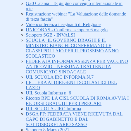
G20 Catania - 18 giugno convegno internazionale in
rete
Registrazione webinar "La Valutazione delle domande
di terza fascia"
Videoconferenza insegnanti di Religione
UNICOBAS - Conferma sciopero 6 maggio
Sciopero SGB - INVALSI
SCUOLA- IL GOVERNO DRAGHI E IL
MINISTRO BIANCHI CONFERMANO LE
CLASSI POLLAIO PER IL PROSSIMO ANNO
SCOLASTICO
FEDER ATA INFORMA ASSENZA PER VACCINO
ANTICOVID – NESSUNA TRATTENUTA
COMUNICATO SINDACALE
UIL SCUOLA IRC INFORMA N.7
LETTERA AI DIRIGENTI SCOLASTICI DEL
LAZIO
UIL Scuola Informa n. 6
Ricorso RPD LA CISL SCUOLA DI ROMA AVVIA I
RICORSI GRATUITI PER I PRECARI
UIL SCUOLA - IRC Informa
DSGA FF: FEDERATA VIENE RICEVUTA DAL
CAPO DI GABINETTO E DAL
SOTTOSEGRETARIO SASSO
Sciopero 8 Marzo 2021