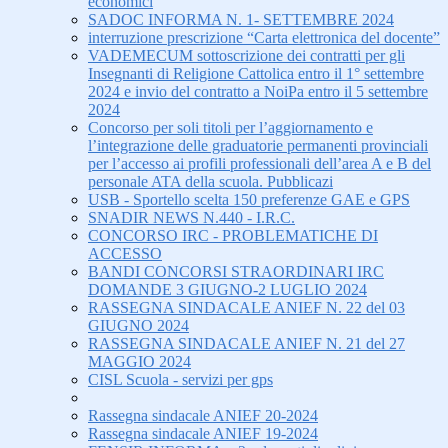
economici
SADOC INFORMA N. 1- SETTEMBRE 2024
interruzione prescrizione “Carta elettronica del docente”
VADEMECUM sottoscrizione dei contratti per gli
Insegnanti di Religione Cattolica entro il 1° settembre
2024 e invio del contratto a NoiPa entro il 5 settembre
2024
Concorso per soli titoli per l’aggiornamento e
l’integrazione delle graduatorie permanenti provinciali
per l’accesso ai profili professionali dell’area A e B del
personale ATA della scuola. Pubblicazi
USB - Sportello scelta 150 preferenze GAE e GPS
SNADIR NEWS N.440 - I.R.C.
CONCORSO IRC - PROBLEMATICHE DI
ACCESSO
BANDI CONCORSI STRAORDINARI IRC
DOMANDE 3 GIUGNO-2 LUGLIO 2024
RASSEGNA SINDACALE ANIEF N. 22 del 03
GIUGNO 2024
RASSEGNA SINDACALE ANIEF N. 21 del 27
MAGGIO 2024
CISL Scuola - servizi per gps
Rassegna sindacale ANIEF 20-2024
Rassegna sindacale ANIEF 19-2024