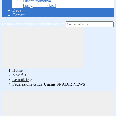
Offerta formativa
I progetti delle classi
Dada
Contatti
Campo di ricerca per le pagine del sito
Home
>
Novità
>
Le notizie
>
Federazione Gilda-Unams SNADIR NEWS