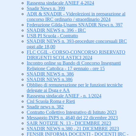
Rassegna sindacale ANIEF 4-2024
Snadir News n. 399
ADR & SNADIR - Videolezioni in preparazione al
concorso IRC ordinario / straordinario 2024
Federazione Gilda-Unams SNADIR News n. 397
SNADIR NEWS n. 396 - IRC
USB PI Scuola - Contratto
SNADIR NEWS n. 393-procedure concorsuali IRC
oggi alle 18,00
FLC CGIL - CORSO-CONCORSO RISERVATO
DIRIGENTI SCOLASTICI 2024
Incontro online su Bando di Concorso Insegnanti
Religione Cattolica - 17 gennaio - ore 15
SNADIR NEWS n. 386
SNADIR NEWS n.386
Obbligo di remunerazione per le funzioni tecniche
delegate ai Dsga e AA
Rassegna sindacale ANIEF - n. 1/2024
Cisl Scuola Roma e Rieti
Snadir news n. 382
Contratto Collettivo Integrativo di Istituto 2023
Messaggio INPS n. 4640 del 22 dicembre 2023
SAIR NOTIZIE N. 13 - DICEMBRE 2023
SNADIR NEWS n.380 - 21 DICEMBRE 2023
FENSIR INFORMA DOCENTI - DOCENTI IRC -