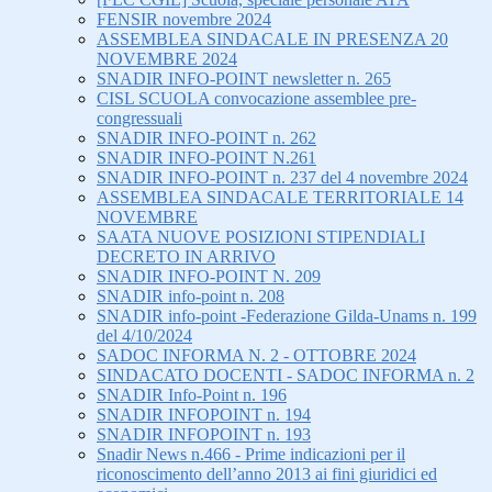
FENSIR novembre 2024
ASSEMBLEA SINDACALE IN PRESENZA 20
NOVEMBRE 2024
SNADIR INFO-POINT newsletter n. 265
CISL SCUOLA convocazione assemblee pre-
congressuali
SNADIR INFO-POINT n. 262
SNADIR INFO-POINT N.261
SNADIR INFO-POINT n. 237 del 4 novembre 2024
ASSEMBLEA SINDACALE TERRITORIALE 14
NOVEMBRE
SAATA NUOVE POSIZIONI STIPENDIALI
DECRETO IN ARRIVO
SNADIR INFO-POINT N. 209
SNADIR info-point n. 208
SNADIR info-point -Federazione Gilda-Unams n. 199
del 4/10/2024
SADOC INFORMA N. 2 - OTTOBRE 2024
SINDACATO DOCENTI - SADOC INFORMA n. 2
SNADIR Info-Point n. 196
SNADIR INFOPOINT n. 194
SNADIR INFOPOINT n. 193
Snadir News n.466 - Prime indicazioni per il
riconoscimento dell’anno 2013 ai fini giuridici ed