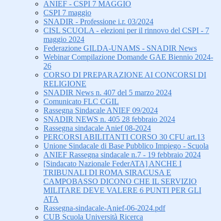
ANIEF - CSPI 7 MAGGIO
CSPI 7 maggio
SNADIR - Professione i.r. 03/2024
CISL SCUOLA - elezioni per il rinnovo del CSPI - 7
maggio 2024
Federazione GILDA-UNAMS - SNADIR News
Webinar Compilazione Domande GAE Biennio 2024-
26
CORSO DI PREPARAZIONE AI CONCORSI DI
RELIGIONE
SNADIR News n. 407 del 5 marzo 2024
Comunicato FLC CGIL
Rassegna Sindacale ANIEF 09/2024
SNADIR NEWS n. 405 28 febbraio 2024
Rassegna sindacale Anief 08-2024
PERCORSI ABILITANTI CORSO 30 CFU art.13
Unione Sindacale di Base Pubblico Impiego - Scuola
ANIEF Rassegna sindacale n.7 - 19 febbraio 2024
[Sindacato Nazionale FederATA] ANCHE I
TRIBUNALI DI ROMA SIRACUSA E
CAMPOBASSO DICONO CHE IL SERVIZIO
MILITARE DEVE VALERE 6 PUNTI PER GLI
ATA
Rassegna-sindacale-Anief-06-2024.pdf
CUB Scuola Università Ricerca