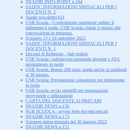
SNADIR INFO-POINT n.164
SADOC INFORMAZIONI SINDACALI PER I
DOCENTI N. 2
Snadir newsletter163
USB Scuola - Conferimento supplenze online: il
fallimento è totale. USB Scuola chiede il ritorno alle
convocazioni in presenza.
Sciopero 23 e 24 settembre 2022
SADOC INFORMAZIONI SINDACALI PER I
DOCENTI N. 1
Docenti di Religione - Sair notizie
USB Scuola: vademecum personale docente e ATA
neoimmesso in ruolo
USB Scuola. Bonus 200 euro: spetta anche ai supplenti
al 30 giugno.
USB Scuola: Prenotazione consulenze per immissione
in ruolo
USB Scuola: avvio sportelli per assegnazioni
provvisorie e utilizzazioni
CARTA DEL DOCENTE AI PRECARI
SNADIR NEWS n.156
SGB SCUOLA - avviso ferie docenti precari
SNADIR NEWS n.173
Sciopero intera giornata del 30 maggio 2022
SNADIR NEWS n.151