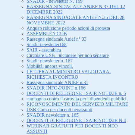
SNADIR - newsletter N. 169
RASSEGNA-SINDACALE ANIEF N.37 DEL 12
DICEMBRE 2022
RASSEGNA SINDACALE ANIEF N.35 DEL 28
NOVEMBRE 2022
Anquap riduzione periodo azioni di protesta
ASSEMBLEA CUB
Rassegna sindacale Anief n° 33
Snadir newsletter168
SAIR - assemblea
Circolare USB - includere per non separare
Snadir newsletter n. 167
Mobilità: ancora vincoli.
LETTERA AL MINISTRO VALDITARA-
RICHIESTA INCONTRO
Rassegna sindacale ANIEF n.31
SNADIR INFO-POINT n.166
DOCENTI DI RELIGIONE - SAIR NOTIZIE n. 5
campagna contro il carovita per i dipendenti pubblici
RICONOSCIMENTO DEL SERVIZIO MILITARE
USB Corso per docenti neoassunti
SNADIR newsletter n. 165
DOCENTI DI RELIGIONE - SAIR NOTIZIE N.4
WEBINAR GRATUITI PER DOCENTI NEO
ASSUNTI