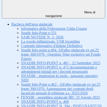
Menu di
navigazione
Bacheca dell'area sindacale
informativa della Federazione Gilda-Unams
Snadir Info-Point n.551
SAIR NOTIZIE N. 2- 2026
La scuola militarizzata. USB locandina
Contratto Integrativo d'Istituto Definitivo
Snadir Info-point n.494. All'albo sindacale ex art.25
legge 300/1970 - Question Time esclusivo sul Fondo
Espero
SNADIR INFO-POINT n. 481 - 22 Settembre 2025
SNADIR INFO-POINT n. 471 documentazione e
adempimenti iniziali per i docenti neoassunti
SNADIR - immissioni in ruolo - passaggi operativi
SIDI
Snadir Info-Point n.462 - All'albo sindacale ex art.25
legge 300/1970. Automazione dei contratti degli
incaricati annuali di religione a.s. 2025/2026
FENSIR - assemblea sindacale IRC 25 Agosto 2025
SNADIR INFO-POINT n. 406
SNADIR INFO-POINT N. 394 - INSEGNANTI DI