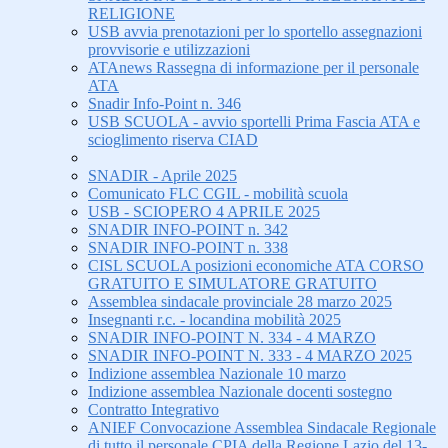
RELIGIONE
USB avvia prenotazioni per lo sportello assegnazioni
provvisorie e utilizzazioni
ATAnews Rassegna di informazione per il personale
ATA
Snadir Info-Point n. 346
USB SCUOLA - avvio sportelli Prima Fascia ATA e
scioglimento riserva CIAD
SNADIR - Aprile 2025
Comunicato FLC CGIL - mobilità scuola
USB - SCIOPERO 4 APRILE 2025
SNADIR INFO-POINT n. 342
SNADIR INFO-POINT n. 338
CISL SCUOLA posizioni economiche ATA CORSO
GRATUITO E SIMULATORE GRATUITO
Assemblea sindacale provinciale 28 marzo 2025
Insegnanti r.c. - locandina mobilità 2025
SNADIR INFO-POINT N. 334 - 4 MARZO
SNADIR INFO-POINT N. 333 - 4 MARZO 2025
Indizione assemblea Nazionale 10 marzo
Indizione assemblea Nazionale docenti sostegno
Contratto Integrativo
ANIEF Convocazione Assemblea Sindacale Regionale
di tutto il personale CPIA della Regione Lazio del 13-