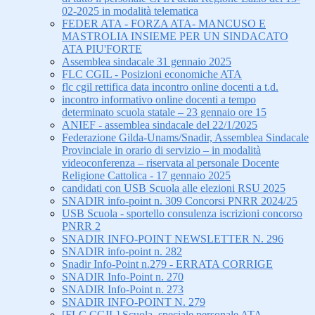
02-2025 in modalità telematica
FEDER ATA - FORZA ATA- MANCUSO E
MASTROLIA INSIEME PER UN SINDACATO
ATA PIU'FORTE
Assemblea sindacale 31 gennaio 2025
FLC CGIL - Posizioni economiche ATA
flc cgil rettifica data incontro online docenti a t.d.
incontro informativo online docenti a tempo
determinato scuola statale – 23 gennaio ore 15
ANIEF - assemblea sindacale del 22/1/2025
Federazione Gilda-Unams/Snadir, Assemblea Sindacale
Provinciale in orario di servizio – in modalità
videoconferenza – riservata al personale Docente
Religione Cattolica - 17 gennaio 2025
candidati con USB Scuola alle elezioni RSU 2025
SNADIR info-point n. 309 Concorsi PNRR 2024/25
USB Scuola - sportello consulenza iscrizioni concorso
PNRR 2
SNADIR INFO-POINT NEWSLETTER N. 296
SNADIR info-point n. 282
Snadir Info-Point n.279 - ERRATA CORRIGE
SNADIR Info-Point n. 270
SNADIR Info-Point n. 273
SNADIR INFO-POINT N. 279
[FLC CGIL] Scuola, speciale personale ATA