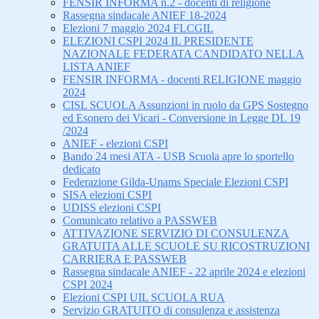
FENSIR INFORMA n.2 - docenti di religione
Rassegna sindacale ANIEF 18-2024
Elezioni 7 maggio 2024 FLCGIL
ELEZIONI CSPI 2024 IL PRESIDENTE
NAZIONALE FEDERATA CANDIDATO NELLA
LISTA ANIEF
FENSIR INFORMA - docenti RELIGIONE maggio
2024
CISL SCUOLA Assunzioni in ruolo da GPS Sostegno
ed Esonero dei Vicari - Conversione in Legge DL 19
/2024
ANIEF - elezioni CSPI
Bando 24 mesi ATA - USB Scuola apre lo sportello
dedicato
Federazione Gilda-Unams Speciale Elezioni CSPI
SISA elezioni CSPI
UDISS elezioni CSPI
Comunicato relativo a PASSWEB
ATTIVAZIONE SERVIZIO DI CONSULENZA
GRATUITA ALLE SCUOLE SU RICOSTRUZIONI
CARRIERA E PASSWEB
Rassegna sindacale ANIEF - 22 aprile 2024 e elezioni
CSPI 2024
Elezioni CSPI UIL SCUOLA RUA
Servizio GRATUITO di consulenza e assistenza