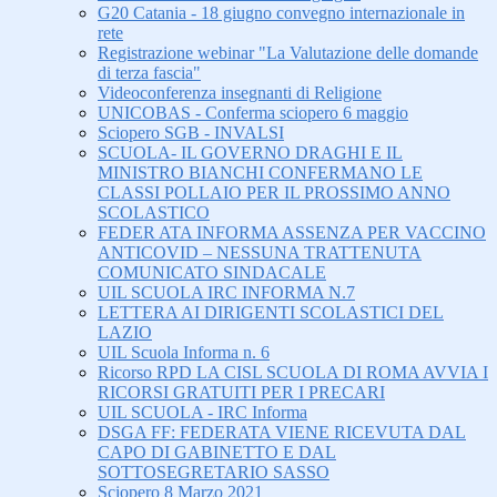
G20 Catania - 18 giugno convegno internazionale in
rete
Registrazione webinar "La Valutazione delle domande
di terza fascia"
Videoconferenza insegnanti di Religione
UNICOBAS - Conferma sciopero 6 maggio
Sciopero SGB - INVALSI
SCUOLA- IL GOVERNO DRAGHI E IL
MINISTRO BIANCHI CONFERMANO LE
CLASSI POLLAIO PER IL PROSSIMO ANNO
SCOLASTICO
FEDER ATA INFORMA ASSENZA PER VACCINO
ANTICOVID – NESSUNA TRATTENUTA
COMUNICATO SINDACALE
UIL SCUOLA IRC INFORMA N.7
LETTERA AI DIRIGENTI SCOLASTICI DEL
LAZIO
UIL Scuola Informa n. 6
Ricorso RPD LA CISL SCUOLA DI ROMA AVVIA I
RICORSI GRATUITI PER I PRECARI
UIL SCUOLA - IRC Informa
DSGA FF: FEDERATA VIENE RICEVUTA DAL
CAPO DI GABINETTO E DAL
SOTTOSEGRETARIO SASSO
Sciopero 8 Marzo 2021