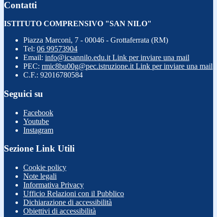
Contatti
ISTITUTO COMPRENSIVO "SAN NILO"
Piazza Marconi, 7 - 00046 - Grottaferrata (RM)
Tel:
06 99573904
Email:
info@icsannilo.edu.it
Link per inviare una mail
PEC:
rmic8bu00g@pec.istruzione.it
Link per inviare una mail
C.F.: 92016780584
Seguici su
Facebook
Youtube
Instagram
Sezione Link Utili
Cookie policy
Note legali
Informativa Privacy
Ufficio Relazioni con il Pubblico
Dichiarazione di accessibilità
Obiettivi di accessibilità