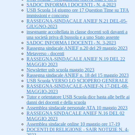
SADOC INFORMA I DOCENTI - N. 4-2023
USB Scuola 14 giugno ore 17 Question Time su TFA
immissioni e concorso
RASSEGNA-SINDACALE ANIEF N.21 DEL-05-
GIUGNO-2023
insegnante accoltellata in classe docenti soli davanti a
una società priva di bussola e a uno Stato assente
SADOC INFORMA I DOCENTI - N. 3-2023
Rassegna sindacale ANIEF n.20 del 29 maggio 2023
Metaverso - docenti
RASSEGNA-SINDACALE ANIEF N.19 DEL 22
MAGGIO 2023
Newsletter usb scuola maggio 2023
Rassegna sindacale ANIEF n. 18 del 15 maggio 2023
USB Scuola VERSO LO SCIOPERO GENERALE
RASSEGNA-SINDACALE-ANIEF-N.17-DEL-08-
MAGGIO-2023
Tutor e orientatore USB Scuola dice basta alle beffe ai
danni dei docenti e della scuola
Assemblea sindacale personale ATA 10 maggio 2023
RASSEGNA SINDACALE ANIEF N.16 DEL 02
MAGGIO 2023
Assemblea sindacale online 10 maggio ore 17-19
DOCENTI DI RELIGIONE - SAIR NOTIZIE N. 4-
2023