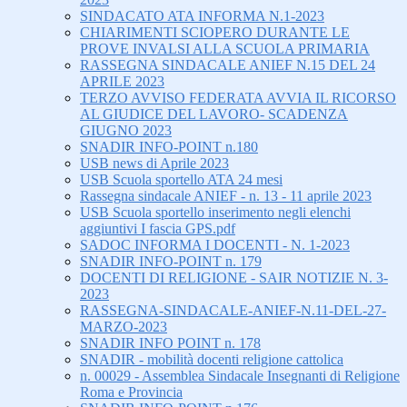
SINDACATO ATA INFORMA N.1-2023
CHIARIMENTI SCIOPERO DURANTE LE
PROVE INVALSI ALLA SCUOLA PRIMARIA
RASSEGNA SINDACALE ANIEF N.15 DEL 24
APRILE 2023
TERZO AVVISO FEDERATA AVVIA IL RICORSO
AL GIUDICE DEL LAVORO- SCADENZA
GIUGNO 2023
SNADIR INFO-POINT n.180
USB news di Aprile 2023
USB Scuola sportello ATA 24 mesi
Rassegna sindacale ANIEF - n. 13 - 11 aprile 2023
USB Scuola sportello inserimento negli elenchi
aggiuntivi I fascia GPS.pdf
SADOC INFORMA I DOCENTI - N. 1-2023
SNADIR INFO-POINT n. 179
DOCENTI DI RELIGIONE - SAIR NOTIZIE N. 3-
2023
RASSEGNA-SINDACALE-ANIEF-N.11-DEL-27-
MARZO-2023
SNADIR INFO POINT n. 178
SNADIR - mobilità docenti religione cattolica
n. 00029 - Assemblea Sindacale Insegnanti di Religione
Roma e Provincia