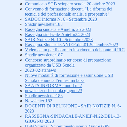
Comunicato SGB sciopero scuola 20 ottobre 2023
Convegno di formazione docenti "La riforma dei
tecnici e dei professionali: analisi e prospettive"
SADOC Informa N. 6 - Settembre 2023
Snadir newsletter188
Rassegna sindacale Anief n. 25-2023
Rassegna-sindacale-Anief-n24-2023
SAIR Notizie N. 10 - Settembre 2023
Rassegna-Sindacale-ANIEF-del-01-Settembre-2023
Vademecum per il corretto inserimento dei contratti IRC
Snadir newsletter187
Concorso straordinario ter corso di preparazione
organizzato da USB Scuola
2023-02-atanews
Nuove modalità di formazione e assunzione USB
Scuola denuncia l’ennesima farsa
SAATA INFORMA anno I n. 2
newsletter usb scuola giugno 23
Snadir newsletter183
Newsletter 182
DOCENTI DI RELIGIONE - SAIR NOTIZIE N. 6-
2023
RASSEGNA-SINDACALE-ANIEF-N.22-DEL-13-
GIUGNO-2023
USB Scuola - Scioglimento riserva GaE e GPS