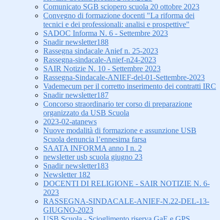
Comunicato SGB sciopero scuola 20 ottobre 2023
Convegno di formazione docenti "La riforma dei
tecnici e dei professionali: analisi e prospettive"
SADOC Informa N. 6 - Settembre 2023
Snadir newsletter188
Rassegna sindacale Anief n. 25-2023
Rassegna-sindacale-Anief-n24-2023
SAIR Notizie N. 10 - Settembre 2023
Rassegna-Sindacale-ANIEF-del-01-Settembre-2023
Vademecum per il corretto inserimento dei contratti IRC
Snadir newsletter187
Concorso straordinario ter corso di preparazione
organizzato da USB Scuola
2023-02-atanews
Nuove modalità di formazione e assunzione USB
Scuola denuncia l’ennesima farsa
SAATA INFORMA anno I n. 2
newsletter usb scuola giugno 23
Snadir newsletter183
Newsletter 182
DOCENTI DI RELIGIONE - SAIR NOTIZIE N. 6-
2023
RASSEGNA-SINDACALE-ANIEF-N.22-DEL-13-
GIUGNO-2023
USB Scuola - Scioglimento riserva GaE e GPS