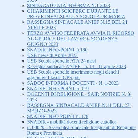
SINDACATO ATA INFORMA N.1-2023
CHIARIMENTI SCIOPERO DURANTE LE
PROVE INVALSI ALLA SCUOLA PRIMARIA
RASSEGNA SINDACALE ANIEF N.15 DEL 24
APRILE 2023
TERZO AVVISO FEDERATA AVVIA IL RICORSO
AL GIUDICE DEL LAVORO- SCADENZA
GIUGNO 2023
SNADIR INFO-POINT n.180
USB news di Aprile 2023
USB Scuola sportello ATA 24 mesi
Rassegna sindacale ANIEF - n. 13 - 11 aprile 2023
USB Scuola sportello inserimento negli elenchi
aggiuntivi I fascia GPS.pdf
SADOC INFORMA I DOCENTI - N. 1-2023
SNADIR INFO-POINT n. 179
DOCENTI DI RELIGIONE - SAIR NOTIZIE N. 3-
2023
RASSEGNA-SINDACALE-ANIEF-N.11-DEL-27-
MARZO-2023
SNADIR INFO POINT n. 178
SNADIR - mobilità docenti religione cattolica
n. 00029 - Assemblea Sindacale Insegnanti di Religione
Roma e Provincia