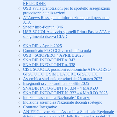
RELIGIONE
USB avvia prenotazioni per lo sportello assegnazioni
provvisorie e utilizzazioni
ATAnews Rassegna di informazione per il personale
ATA
Snadir Info-Point n. 346
USB SCUOLA - avvio sportelli Prima Fascia ATA e
scioglimento riserva CIAD
SNADIR - Aprile 2025
Comunicato FLC CGIL - mobilità scuola
USB - SCIOPERO 4 APRILE 2025
SNADIR INFO-POINT n. 342
SNADIR INFO-POINT n. 338
CISL SCUOLA posizioni economiche ATA CORSO
GRATUITO E SIMULATORE GRATUITO
Assemblea sindacale provinciale 28 marzo 2025
Insegnanti r.c. - locandina mobilità 2025
SNADIR INFO-POINT N. 334 - 4 MARZO
SNADIR INFO-POINT N. 333 - 4 MARZO 2025
Indizione assemblea Nazionale 10 marzo
Indizione assemblea Nazionale docenti sostegno
Contratto Integrativo
ANIEF Convocazione Assemblea Sindacale Regionale
di tutto il personale CPIA della Regione Lazio del 13-