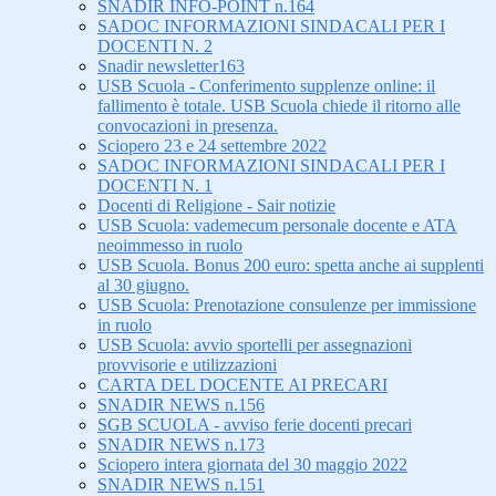
SNADIR INFO-POINT n.164
SADOC INFORMAZIONI SINDACALI PER I
DOCENTI N. 2
Snadir newsletter163
USB Scuola - Conferimento supplenze online: il
fallimento è totale. USB Scuola chiede il ritorno alle
convocazioni in presenza.
Sciopero 23 e 24 settembre 2022
SADOC INFORMAZIONI SINDACALI PER I
DOCENTI N. 1
Docenti di Religione - Sair notizie
USB Scuola: vademecum personale docente e ATA
neoimmesso in ruolo
USB Scuola. Bonus 200 euro: spetta anche ai supplenti
al 30 giugno.
USB Scuola: Prenotazione consulenze per immissione
in ruolo
USB Scuola: avvio sportelli per assegnazioni
provvisorie e utilizzazioni
CARTA DEL DOCENTE AI PRECARI
SNADIR NEWS n.156
SGB SCUOLA - avviso ferie docenti precari
SNADIR NEWS n.173
Sciopero intera giornata del 30 maggio 2022
SNADIR NEWS n.151