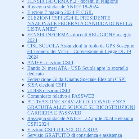
FENSIR INFORMA n.2 - docenti di religione
Rassegna sindacale ANIEF 18-2024
Elezioni 7 maggio 2024 FLCGIL
ELEZIONI CSPI 2024 IL PRESIDENTE
NAZIONALE FEDERATA CANDIDATO NELLA
LISTA ANIEF
FENSIR INFORMA - docenti RELIGIONE maggio
2024
CISL SCUOLA Assunzioni in ruolo da GPS Sostegno
ed Esonero dei Vicari - Conversione in Legge DL 19
/2024
ANIEF - elezioni CSPI
Bando 24 mesi ATA - USB Scuola apre lo sportello
dedicato
Federazione Gilda-Unams Speciale Elezioni CSPI
SISA elezioni CSPI
UDISS elezioni CSPI
Comunicato relativo a PASSWEB
ATTIVAZIONE SERVIZIO DI CONSULENZA
GRATUITA ALLE SCUOLE SU RICOSTRUZIONI
CARRIERA E PASSWEB
Rassegna sindacale ANIEF - 22 aprile 2024 e elezioni
CSPI 2024
Elezioni CSPI UIL SCUOLA RUA
Servizio GRATUITO di consulenza e assistenza