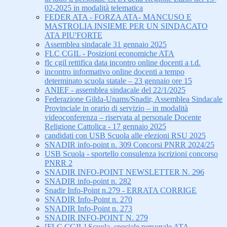
02-2025 in modalità telematica
FEDER ATA - FORZA ATA- MANCUSO E
MASTROLIA INSIEME PER UN SINDACATO
ATA PIU'FORTE
Assemblea sindacale 31 gennaio 2025
FLC CGIL - Posizioni economiche ATA
flc cgil rettifica data incontro online docenti a t.d.
incontro informativo online docenti a tempo
determinato scuola statale – 23 gennaio ore 15
ANIEF - assemblea sindacale del 22/1/2025
Federazione Gilda-Unams/Snadir, Assemblea Sindacale
Provinciale in orario di servizio – in modalità
videoconferenza – riservata al personale Docente
Religione Cattolica - 17 gennaio 2025
candidati con USB Scuola alle elezioni RSU 2025
SNADIR info-point n. 309 Concorsi PNRR 2024/25
USB Scuola - sportello consulenza iscrizioni concorso
PNRR 2
SNADIR INFO-POINT NEWSLETTER N. 296
SNADIR info-point n. 282
Snadir Info-Point n.279 - ERRATA CORRIGE
SNADIR Info-Point n. 270
SNADIR Info-Point n. 273
SNADIR INFO-POINT N. 279
[FLC CGIL] Scuola, speciale personale ATA