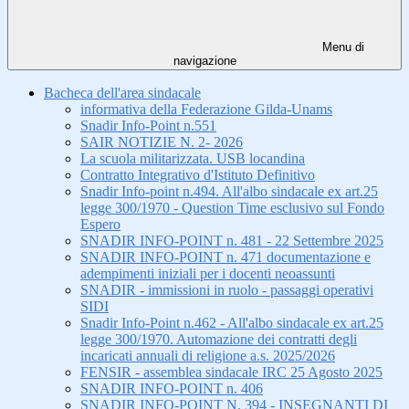
Menu di
navigazione
Bacheca dell'area sindacale
informativa della Federazione Gilda-Unams
Snadir Info-Point n.551
SAIR NOTIZIE N. 2- 2026
La scuola militarizzata. USB locandina
Contratto Integrativo d'Istituto Definitivo
Snadir Info-point n.494. All'albo sindacale ex art.25
legge 300/1970 - Question Time esclusivo sul Fondo
Espero
SNADIR INFO-POINT n. 481 - 22 Settembre 2025
SNADIR INFO-POINT n. 471 documentazione e
adempimenti iniziali per i docenti neoassunti
SNADIR - immissioni in ruolo - passaggi operativi
SIDI
Snadir Info-Point n.462 - All'albo sindacale ex art.25
legge 300/1970. Automazione dei contratti degli
incaricati annuali di religione a.s. 2025/2026
FENSIR - assemblea sindacale IRC 25 Agosto 2025
SNADIR INFO-POINT n. 406
SNADIR INFO-POINT N. 394 - INSEGNANTI DI