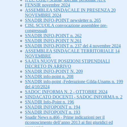
FENSIR novembre 2024
ASSEMBLEA SINDACALE IN PRESENZA 20
NOVEMBRE 2024
SNADIR INFO-POINT newsletter n. 265
CISL SCUOLA convocazione assemblee pre-
congressuali
SNADIR INFO-POINT n. 262
SNADIR INFO-POINT N.261
SNADIR INFO-POINT n. 237 del 4 novembre 2024
ASSEMBLEA SINDACALE TERRITORIALE 14
NOVEMBRE
SAATA NUOVE POSIZIONI STIPENDIALI
DECRETO IN ARRIVO
SNADIR INFO-POINT N. 209
SNADIR info-point n. 208
SNADIR info-point -Federazione Gilda-Unams n. 199
del 4/10/2024
SADOC INFORMA N. 2 - OTTOBRE 2024
SINDACATO DOCENTI - SADOC INFORMA n. 2
SNADIR Info-Point n. 196
SNADIR INFOPOINT n. 194
SNADIR INFOPOINT n. 193
Snadir News n.466 - Prime indicazioni per il
riconoscimento dell’anno 2013 ai fini giuridici ed