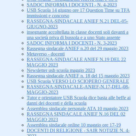
SADOC INFORMA I DOCENTI - N. 4-2023
USB Scuola 14 giugno ore 17 Question Time su TFA
immissioni e concorso
RASSEGNA-SINDACALE ANIEF N.21 DEL-05-
GIUGNO-2023
insegnante accoltellata in classe docenti soli davanti a
una società priva di bussola e a uno Stato assente
SADOC INFORMA I DOCENTI - N. 3-2023
Rassegna sindacale ANIEF n.20 del 29 maggio 2023
Metaverso - docenti
RASSEGNA-SINDACALE ANIEF N.19 DEL 22
MAGGIO 2023
Newsletter usb scuola maggio 2023
Rassegna sindacale ANIEF n. 18 del 15 maggio 2023
USB Scuola VERSO LO SCIOPERO GENERALE
RASSEGNA-SINDACALE-ANIEF-N.17-DEL-08-
MAGGIO-2023
Tutor e orientatore USB Scuola dice basta alle beffe ai
danni dei docenti e della scuola
Assemblea sindacale personale ATA 10 maggio 2023
RASSEGNA SINDACALE ANIEF N.16 DEL 02
MAGGIO 2023
Assemblea sindacale online 10 maggio ore 17-19
DOCENTI DI RELIGIONE - SAIR NOTIZIE N. 4-
2023