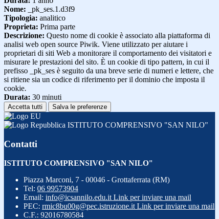
Durata:
1 anno
Nome:
_pk_ses.1.d3f9
Tipologia:
analitico
Proprieta:
Prima parte
Descrizione:
Questo nome di cookie è associato alla piattaforma di
analisi web open source Piwik. Viene utilizzato per aiutare i
proprietari di siti Web a monitorare il comportamento dei visitatori e
misurare le prestazioni del sito. È un cookie di tipo pattern, in cui il
prefisso _pk_ses è seguito da una breve serie di numeri e lettere, che
si ritiene sia un codice di riferimento per il dominio che imposta il
cookie.
Durata:
30 minuti
Accetta tutti
Salva le preferenze
ISTITUTO COMPRENSIVO "SAN NILO"
Contatti
ISTITUTO COMPRENSIVO "SAN NILO"
Piazza Marconi, 7 - 00046 - Grottaferrata (RM)
Tel:
06 99573904
Email:
info@icsannilo.edu.it
Link per inviare una mail
PEC:
rmic8bu00g@pec.istruzione.it
Link per inviare una mail
C.F.: 92016780584