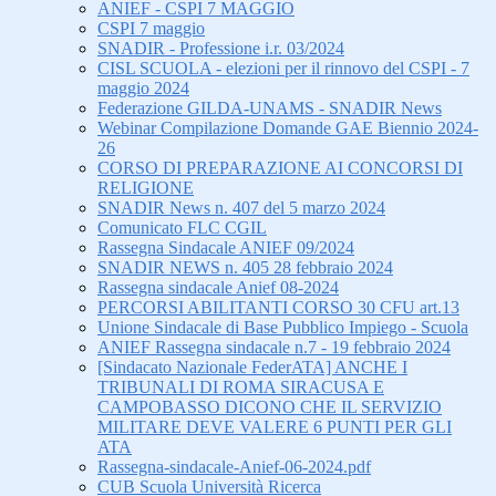
ANIEF - CSPI 7 MAGGIO
CSPI 7 maggio
SNADIR - Professione i.r. 03/2024
CISL SCUOLA - elezioni per il rinnovo del CSPI - 7
maggio 2024
Federazione GILDA-UNAMS - SNADIR News
Webinar Compilazione Domande GAE Biennio 2024-
26
CORSO DI PREPARAZIONE AI CONCORSI DI
RELIGIONE
SNADIR News n. 407 del 5 marzo 2024
Comunicato FLC CGIL
Rassegna Sindacale ANIEF 09/2024
SNADIR NEWS n. 405 28 febbraio 2024
Rassegna sindacale Anief 08-2024
PERCORSI ABILITANTI CORSO 30 CFU art.13
Unione Sindacale di Base Pubblico Impiego - Scuola
ANIEF Rassegna sindacale n.7 - 19 febbraio 2024
[Sindacato Nazionale FederATA] ANCHE I
TRIBUNALI DI ROMA SIRACUSA E
CAMPOBASSO DICONO CHE IL SERVIZIO
MILITARE DEVE VALERE 6 PUNTI PER GLI
ATA
Rassegna-sindacale-Anief-06-2024.pdf
CUB Scuola Università Ricerca