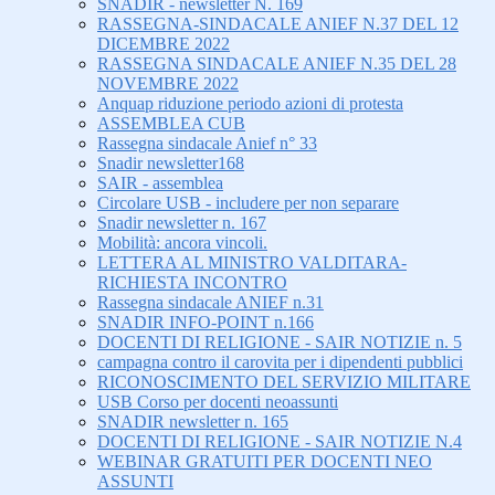
SNADIR - newsletter N. 169
RASSEGNA-SINDACALE ANIEF N.37 DEL 12
DICEMBRE 2022
RASSEGNA SINDACALE ANIEF N.35 DEL 28
NOVEMBRE 2022
Anquap riduzione periodo azioni di protesta
ASSEMBLEA CUB
Rassegna sindacale Anief n° 33
Snadir newsletter168
SAIR - assemblea
Circolare USB - includere per non separare
Snadir newsletter n. 167
Mobilità: ancora vincoli.
LETTERA AL MINISTRO VALDITARA-
RICHIESTA INCONTRO
Rassegna sindacale ANIEF n.31
SNADIR INFO-POINT n.166
DOCENTI DI RELIGIONE - SAIR NOTIZIE n. 5
campagna contro il carovita per i dipendenti pubblici
RICONOSCIMENTO DEL SERVIZIO MILITARE
USB Corso per docenti neoassunti
SNADIR newsletter n. 165
DOCENTI DI RELIGIONE - SAIR NOTIZIE N.4
WEBINAR GRATUITI PER DOCENTI NEO
ASSUNTI