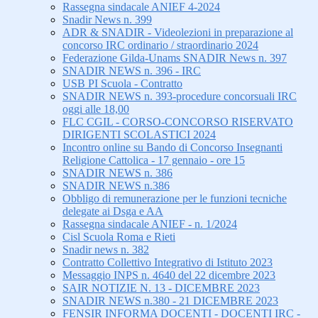
Rassegna sindacale ANIEF 4-2024
Snadir News n. 399
ADR & SNADIR - Videolezioni in preparazione al
concorso IRC ordinario / straordinario 2024
Federazione Gilda-Unams SNADIR News n. 397
SNADIR NEWS n. 396 - IRC
USB PI Scuola - Contratto
SNADIR NEWS n. 393-procedure concorsuali IRC
oggi alle 18,00
FLC CGIL - CORSO-CONCORSO RISERVATO
DIRIGENTI SCOLASTICI 2024
Incontro online su Bando di Concorso Insegnanti
Religione Cattolica - 17 gennaio - ore 15
SNADIR NEWS n. 386
SNADIR NEWS n.386
Obbligo di remunerazione per le funzioni tecniche
delegate ai Dsga e AA
Rassegna sindacale ANIEF - n. 1/2024
Cisl Scuola Roma e Rieti
Snadir news n. 382
Contratto Collettivo Integrativo di Istituto 2023
Messaggio INPS n. 4640 del 22 dicembre 2023
SAIR NOTIZIE N. 13 - DICEMBRE 2023
SNADIR NEWS n.380 - 21 DICEMBRE 2023
FENSIR INFORMA DOCENTI - DOCENTI IRC -