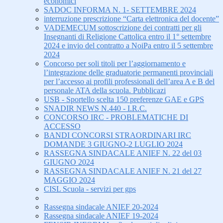
economici
SADOC INFORMA N. 1- SETTEMBRE 2024
interruzione prescrizione “Carta elettronica del docente”
VADEMECUM sottoscrizione dei contratti per gli
Insegnanti di Religione Cattolica entro il 1° settembre
2024 e invio del contratto a NoiPa entro il 5 settembre
2024
Concorso per soli titoli per l’aggiornamento e
l’integrazione delle graduatorie permanenti provinciali
per l’accesso ai profili professionali dell’area A e B del
personale ATA della scuola. Pubblicazi
USB - Sportello scelta 150 preferenze GAE e GPS
SNADIR NEWS N.440 - I.R.C.
CONCORSO IRC - PROBLEMATICHE DI
ACCESSO
BANDI CONCORSI STRAORDINARI IRC
DOMANDE 3 GIUGNO-2 LUGLIO 2024
RASSEGNA SINDACALE ANIEF N. 22 del 03
GIUGNO 2024
RASSEGNA SINDACALE ANIEF N. 21 del 27
MAGGIO 2024
CISL Scuola - servizi per gps
Rassegna sindacale ANIEF 20-2024
Rassegna sindacale ANIEF 19-2024