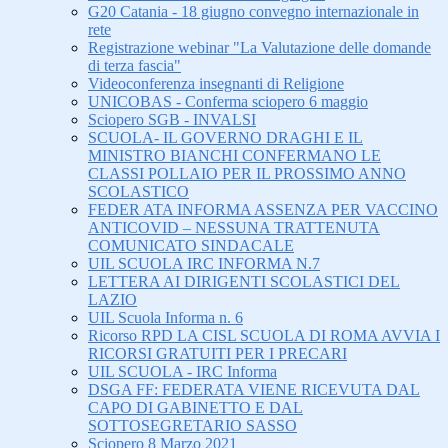
G20 Catania - 18 giugno convegno internazionale in
rete
Registrazione webinar "La Valutazione delle domande
di terza fascia"
Videoconferenza insegnanti di Religione
UNICOBAS - Conferma sciopero 6 maggio
Sciopero SGB - INVALSI
SCUOLA- IL GOVERNO DRAGHI E IL
MINISTRO BIANCHI CONFERMANO LE
CLASSI POLLAIO PER IL PROSSIMO ANNO
SCOLASTICO
FEDER ATA INFORMA ASSENZA PER VACCINO
ANTICOVID – NESSUNA TRATTENUTA
COMUNICATO SINDACALE
UIL SCUOLA IRC INFORMA N.7
LETTERA AI DIRIGENTI SCOLASTICI DEL
LAZIO
UIL Scuola Informa n. 6
Ricorso RPD LA CISL SCUOLA DI ROMA AVVIA I
RICORSI GRATUITI PER I PRECARI
UIL SCUOLA - IRC Informa
DSGA FF: FEDERATA VIENE RICEVUTA DAL
CAPO DI GABINETTO E DAL
SOTTOSEGRETARIO SASSO
Sciopero 8 Marzo 2021