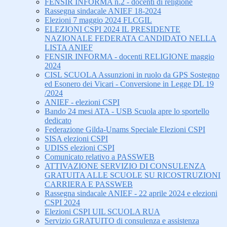
FENSIR INFORMA n.2 - docenti di religione
Rassegna sindacale ANIEF 18-2024
Elezioni 7 maggio 2024 FLCGIL
ELEZIONI CSPI 2024 IL PRESIDENTE
NAZIONALE FEDERATA CANDIDATO NELLA
LISTA ANIEF
FENSIR INFORMA - docenti RELIGIONE maggio
2024
CISL SCUOLA Assunzioni in ruolo da GPS Sostegno
ed Esonero dei Vicari - Conversione in Legge DL 19
/2024
ANIEF - elezioni CSPI
Bando 24 mesi ATA - USB Scuola apre lo sportello
dedicato
Federazione Gilda-Unams Speciale Elezioni CSPI
SISA elezioni CSPI
UDISS elezioni CSPI
Comunicato relativo a PASSWEB
ATTIVAZIONE SERVIZIO DI CONSULENZA
GRATUITA ALLE SCUOLE SU RICOSTRUZIONI
CARRIERA E PASSWEB
Rassegna sindacale ANIEF - 22 aprile 2024 e elezioni
CSPI 2024
Elezioni CSPI UIL SCUOLA RUA
Servizio GRATUITO di consulenza e assistenza