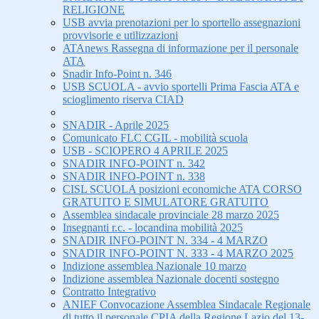
RELIGIONE
USB avvia prenotazioni per lo sportello assegnazioni
provvisorie e utilizzazioni
ATAnews Rassegna di informazione per il personale
ATA
Snadir Info-Point n. 346
USB SCUOLA - avvio sportelli Prima Fascia ATA e
scioglimento riserva CIAD
SNADIR - Aprile 2025
Comunicato FLC CGIL - mobilità scuola
USB - SCIOPERO 4 APRILE 2025
SNADIR INFO-POINT n. 342
SNADIR INFO-POINT n. 338
CISL SCUOLA posizioni economiche ATA CORSO
GRATUITO E SIMULATORE GRATUITO
Assemblea sindacale provinciale 28 marzo 2025
Insegnanti r.c. - locandina mobilità 2025
SNADIR INFO-POINT N. 334 - 4 MARZO
SNADIR INFO-POINT N. 333 - 4 MARZO 2025
Indizione assemblea Nazionale 10 marzo
Indizione assemblea Nazionale docenti sostegno
Contratto Integrativo
ANIEF Convocazione Assemblea Sindacale Regionale
di tutto il personale CPIA della Regione Lazio del 13-