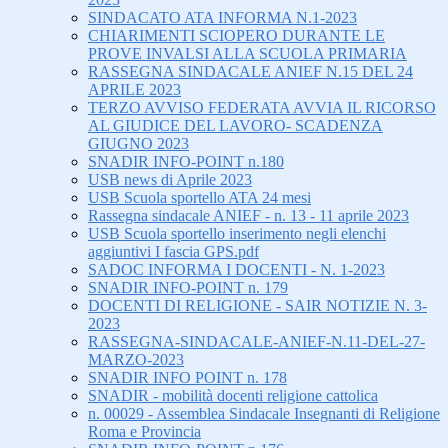
SINDACATO ATA INFORMA N.1-2023
CHIARIMENTI SCIOPERO DURANTE LE
PROVE INVALSI ALLA SCUOLA PRIMARIA
RASSEGNA SINDACALE ANIEF N.15 DEL 24
APRILE 2023
TERZO AVVISO FEDERATA AVVIA IL RICORSO
AL GIUDICE DEL LAVORO- SCADENZA
GIUGNO 2023
SNADIR INFO-POINT n.180
USB news di Aprile 2023
USB Scuola sportello ATA 24 mesi
Rassegna sindacale ANIEF - n. 13 - 11 aprile 2023
USB Scuola sportello inserimento negli elenchi
aggiuntivi I fascia GPS.pdf
SADOC INFORMA I DOCENTI - N. 1-2023
SNADIR INFO-POINT n. 179
DOCENTI DI RELIGIONE - SAIR NOTIZIE N. 3-
2023
RASSEGNA-SINDACALE-ANIEF-N.11-DEL-27-
MARZO-2023
SNADIR INFO POINT n. 178
SNADIR - mobilità docenti religione cattolica
n. 00029 - Assemblea Sindacale Insegnanti di Religione
Roma e Provincia