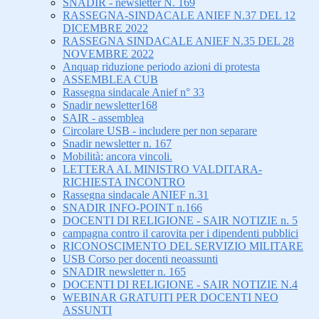
SNADIR - newsletter N. 169
RASSEGNA-SINDACALE ANIEF N.37 DEL 12
DICEMBRE 2022
RASSEGNA SINDACALE ANIEF N.35 DEL 28
NOVEMBRE 2022
Anquap riduzione periodo azioni di protesta
ASSEMBLEA CUB
Rassegna sindacale Anief n° 33
Snadir newsletter168
SAIR - assemblea
Circolare USB - includere per non separare
Snadir newsletter n. 167
Mobilità: ancora vincoli.
LETTERA AL MINISTRO VALDITARA-
RICHIESTA INCONTRO
Rassegna sindacale ANIEF n.31
SNADIR INFO-POINT n.166
DOCENTI DI RELIGIONE - SAIR NOTIZIE n. 5
campagna contro il carovita per i dipendenti pubblici
RICONOSCIMENTO DEL SERVIZIO MILITARE
USB Corso per docenti neoassunti
SNADIR newsletter n. 165
DOCENTI DI RELIGIONE - SAIR NOTIZIE N.4
WEBINAR GRATUITI PER DOCENTI NEO
ASSUNTI