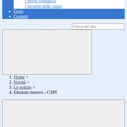
Offerta formativa
I progetti delle classi
Dada
Contatti
Campo di ricerca per le pagine del sito
Home
>
Novità
>
Le notizie
>
Elezioni rinnovo - CSPI