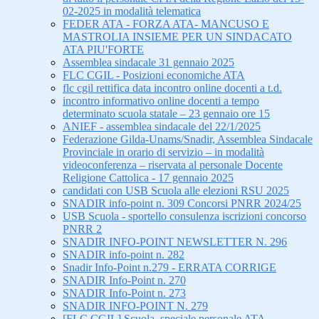
02-2025 in modalità telematica
FEDER ATA - FORZA ATA- MANCUSO E
MASTROLIA INSIEME PER UN SINDACATO
ATA PIU'FORTE
Assemblea sindacale 31 gennaio 2025
FLC CGIL - Posizioni economiche ATA
flc cgil rettifica data incontro online docenti a t.d.
incontro informativo online docenti a tempo
determinato scuola statale – 23 gennaio ore 15
ANIEF - assemblea sindacale del 22/1/2025
Federazione Gilda-Unams/Snadir, Assemblea Sindacale
Provinciale in orario di servizio – in modalità
videoconferenza – riservata al personale Docente
Religione Cattolica - 17 gennaio 2025
candidati con USB Scuola alle elezioni RSU 2025
SNADIR info-point n. 309 Concorsi PNRR 2024/25
USB Scuola - sportello consulenza iscrizioni concorso
PNRR 2
SNADIR INFO-POINT NEWSLETTER N. 296
SNADIR info-point n. 282
Snadir Info-Point n.279 - ERRATA CORRIGE
SNADIR Info-Point n. 270
SNADIR Info-Point n. 273
SNADIR INFO-POINT N. 279
[FLC CGIL] Scuola, speciale personale ATA