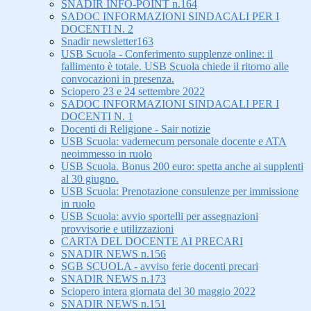
SNADIR INFO-POINT n.164
SADOC INFORMAZIONI SINDACALI PER I
DOCENTI N. 2
Snadir newsletter163
USB Scuola - Conferimento supplenze online: il
fallimento è totale. USB Scuola chiede il ritorno alle
convocazioni in presenza.
Sciopero 23 e 24 settembre 2022
SADOC INFORMAZIONI SINDACALI PER I
DOCENTI N. 1
Docenti di Religione - Sair notizie
USB Scuola: vademecum personale docente e ATA
neoimmesso in ruolo
USB Scuola. Bonus 200 euro: spetta anche ai supplenti
al 30 giugno.
USB Scuola: Prenotazione consulenze per immissione
in ruolo
USB Scuola: avvio sportelli per assegnazioni
provvisorie e utilizzazioni
CARTA DEL DOCENTE AI PRECARI
SNADIR NEWS n.156
SGB SCUOLA - avviso ferie docenti precari
SNADIR NEWS n.173
Sciopero intera giornata del 30 maggio 2022
SNADIR NEWS n.151