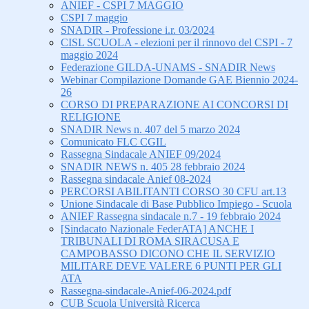
ANIEF - CSPI 7 MAGGIO
CSPI 7 maggio
SNADIR - Professione i.r. 03/2024
CISL SCUOLA - elezioni per il rinnovo del CSPI - 7
maggio 2024
Federazione GILDA-UNAMS - SNADIR News
Webinar Compilazione Domande GAE Biennio 2024-
26
CORSO DI PREPARAZIONE AI CONCORSI DI
RELIGIONE
SNADIR News n. 407 del 5 marzo 2024
Comunicato FLC CGIL
Rassegna Sindacale ANIEF 09/2024
SNADIR NEWS n. 405 28 febbraio 2024
Rassegna sindacale Anief 08-2024
PERCORSI ABILITANTI CORSO 30 CFU art.13
Unione Sindacale di Base Pubblico Impiego - Scuola
ANIEF Rassegna sindacale n.7 - 19 febbraio 2024
[Sindacato Nazionale FederATA] ANCHE I
TRIBUNALI DI ROMA SIRACUSA E
CAMPOBASSO DICONO CHE IL SERVIZIO
MILITARE DEVE VALERE 6 PUNTI PER GLI
ATA
Rassegna-sindacale-Anief-06-2024.pdf
CUB Scuola Università Ricerca