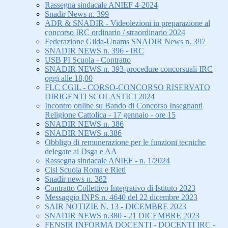
Rassegna sindacale ANIEF 4-2024
Snadir News n. 399
ADR & SNADIR - Videolezioni in preparazione al
concorso IRC ordinario / straordinario 2024
Federazione Gilda-Unams SNADIR News n. 397
SNADIR NEWS n. 396 - IRC
USB PI Scuola - Contratto
SNADIR NEWS n. 393-procedure concorsuali IRC
oggi alle 18,00
FLC CGIL - CORSO-CONCORSO RISERVATO
DIRIGENTI SCOLASTICI 2024
Incontro online su Bando di Concorso Insegnanti
Religione Cattolica - 17 gennaio - ore 15
SNADIR NEWS n. 386
SNADIR NEWS n.386
Obbligo di remunerazione per le funzioni tecniche
delegate ai Dsga e AA
Rassegna sindacale ANIEF - n. 1/2024
Cisl Scuola Roma e Rieti
Snadir news n. 382
Contratto Collettivo Integrativo di Istituto 2023
Messaggio INPS n. 4640 del 22 dicembre 2023
SAIR NOTIZIE N. 13 - DICEMBRE 2023
SNADIR NEWS n.380 - 21 DICEMBRE 2023
FENSIR INFORMA DOCENTI - DOCENTI IRC -