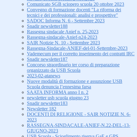
Comunicato SGB sciopero scuola 20 ottobre 2023
Convegno di formazione docenti "La riforma dei
tecnici e dei professionali: analisi e prospettive"
SADOC Informa N. 6 - Settembre 2023
Snadir newsletter188
Rassegna sindacale Anief n. 25-2023
Rassegna-sindacale-Anief-n24-2023
SAIR Notizie N. 10 - Settembre 2023
Rassegna-Sindacale-ANIEF-del-01-Settembre-2023
Vademecum per il corretto inserimento dei contratti IRC
Snadir newsletter187
Concorso straordinario ter corso di preparazione
organizzato da USB Scuola
2023-02-atanews
Nuove modalità di formazione e assunzione USB
Scuola denuncia l’ennesima farsa
SAATA INFORMA anno I n. 2
newsletter usb scuola giugno 23
Snadir newsletter183
Newsletter 182
DOCENTI DI RELIGIONE - SAIR NOTIZIE N. 6-
2023
RASSEGNA-SINDACALE-ANIEF-N.22-DEL-13-
GIUGNO-2023
USB Scuola - Scioglimento riserva GaE e GPS