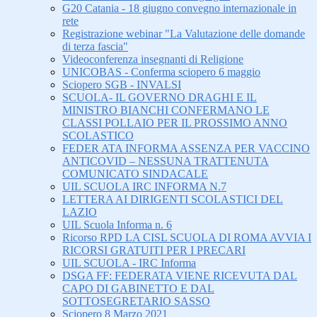
G20 Catania - 18 giugno convegno internazionale in
rete
Registrazione webinar "La Valutazione delle domande
di terza fascia"
Videoconferenza insegnanti di Religione
UNICOBAS - Conferma sciopero 6 maggio
Sciopero SGB - INVALSI
SCUOLA- IL GOVERNO DRAGHI E IL
MINISTRO BIANCHI CONFERMANO LE
CLASSI POLLAIO PER IL PROSSIMO ANNO
SCOLASTICO
FEDER ATA INFORMA ASSENZA PER VACCINO
ANTICOVID – NESSUNA TRATTENUTA
COMUNICATO SINDACALE
UIL SCUOLA IRC INFORMA N.7
LETTERA AI DIRIGENTI SCOLASTICI DEL
LAZIO
UIL Scuola Informa n. 6
Ricorso RPD LA CISL SCUOLA DI ROMA AVVIA I
RICORSI GRATUITI PER I PRECARI
UIL SCUOLA - IRC Informa
DSGA FF: FEDERATA VIENE RICEVUTA DAL
CAPO DI GABINETTO E DAL
SOTTOSEGRETARIO SASSO
Sciopero 8 Marzo 2021