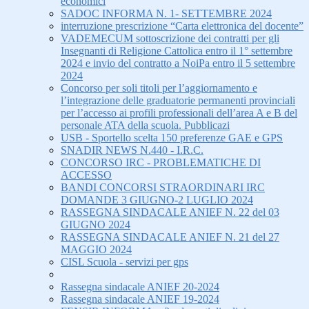
economici
SADOC INFORMA N. 1- SETTEMBRE 2024
interruzione prescrizione “Carta elettronica del docente”
VADEMECUM sottoscrizione dei contratti per gli
Insegnanti di Religione Cattolica entro il 1° settembre
2024 e invio del contratto a NoiPa entro il 5 settembre
2024
Concorso per soli titoli per l’aggiornamento e
l’integrazione delle graduatorie permanenti provinciali
per l’accesso ai profili professionali dell’area A e B del
personale ATA della scuola. Pubblicazi
USB - Sportello scelta 150 preferenze GAE e GPS
SNADIR NEWS N.440 - I.R.C.
CONCORSO IRC - PROBLEMATICHE DI
ACCESSO
BANDI CONCORSI STRAORDINARI IRC
DOMANDE 3 GIUGNO-2 LUGLIO 2024
RASSEGNA SINDACALE ANIEF N. 22 del 03
GIUGNO 2024
RASSEGNA SINDACALE ANIEF N. 21 del 27
MAGGIO 2024
CISL Scuola - servizi per gps
Rassegna sindacale ANIEF 20-2024
Rassegna sindacale ANIEF 19-2024