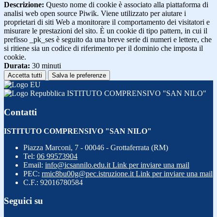
Descrizione:
Questo nome di cookie è associato alla piattaforma di
analisi web open source Piwik. Viene utilizzato per aiutare i
proprietari di siti Web a monitorare il comportamento dei visitatori e
misurare le prestazioni del sito. È un cookie di tipo pattern, in cui il
prefisso _pk_ses è seguito da una breve serie di numeri e lettere, che
si ritiene sia un codice di riferimento per il dominio che imposta il
cookie.
Durata:
30 minuti
Accetta tutti
Salva le preferenze
ISTITUTO COMPRENSIVO "SAN NILO"
Contatti
ISTITUTO COMPRENSIVO "SAN NILO"
Piazza Marconi, 7 - 00046 - Grottaferrata (RM)
Tel:
06 99573904
Email:
info@icsannilo.edu.it
Link per inviare una mail
PEC:
rmic8bu00g@pec.istruzione.it
Link per inviare una mail
C.F.: 92016780584
Seguici su