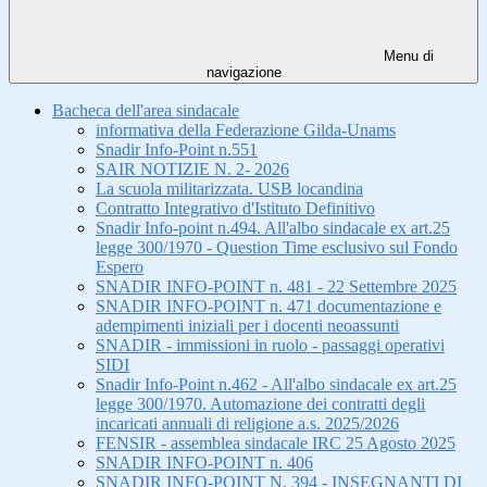
Menu di
navigazione
Bacheca dell'area sindacale
informativa della Federazione Gilda-Unams
Snadir Info-Point n.551
SAIR NOTIZIE N. 2- 2026
La scuola militarizzata. USB locandina
Contratto Integrativo d'Istituto Definitivo
Snadir Info-point n.494. All'albo sindacale ex art.25
legge 300/1970 - Question Time esclusivo sul Fondo
Espero
SNADIR INFO-POINT n. 481 - 22 Settembre 2025
SNADIR INFO-POINT n. 471 documentazione e
adempimenti iniziali per i docenti neoassunti
SNADIR - immissioni in ruolo - passaggi operativi
SIDI
Snadir Info-Point n.462 - All'albo sindacale ex art.25
legge 300/1970. Automazione dei contratti degli
incaricati annuali di religione a.s. 2025/2026
FENSIR - assemblea sindacale IRC 25 Agosto 2025
SNADIR INFO-POINT n. 406
SNADIR INFO-POINT N. 394 - INSEGNANTI DI