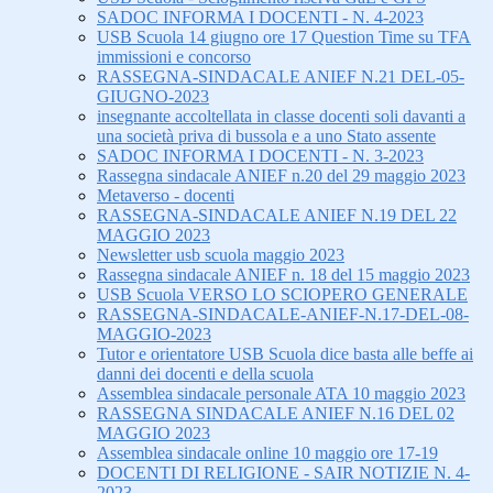
SADOC INFORMA I DOCENTI - N. 4-2023
USB Scuola 14 giugno ore 17 Question Time su TFA
immissioni e concorso
RASSEGNA-SINDACALE ANIEF N.21 DEL-05-
GIUGNO-2023
insegnante accoltellata in classe docenti soli davanti a
una società priva di bussola e a uno Stato assente
SADOC INFORMA I DOCENTI - N. 3-2023
Rassegna sindacale ANIEF n.20 del 29 maggio 2023
Metaverso - docenti
RASSEGNA-SINDACALE ANIEF N.19 DEL 22
MAGGIO 2023
Newsletter usb scuola maggio 2023
Rassegna sindacale ANIEF n. 18 del 15 maggio 2023
USB Scuola VERSO LO SCIOPERO GENERALE
RASSEGNA-SINDACALE-ANIEF-N.17-DEL-08-
MAGGIO-2023
Tutor e orientatore USB Scuola dice basta alle beffe ai
danni dei docenti e della scuola
Assemblea sindacale personale ATA 10 maggio 2023
RASSEGNA SINDACALE ANIEF N.16 DEL 02
MAGGIO 2023
Assemblea sindacale online 10 maggio ore 17-19
DOCENTI DI RELIGIONE - SAIR NOTIZIE N. 4-
2023