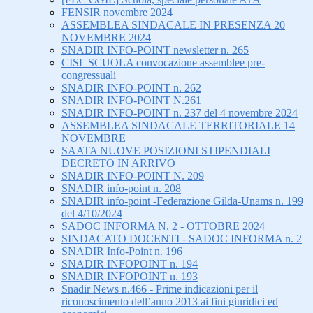
FENSIR novembre 2024
ASSEMBLEA SINDACALE IN PRESENZA 20
NOVEMBRE 2024
SNADIR INFO-POINT newsletter n. 265
CISL SCUOLA convocazione assemblee pre-
congressuali
SNADIR INFO-POINT n. 262
SNADIR INFO-POINT N.261
SNADIR INFO-POINT n. 237 del 4 novembre 2024
ASSEMBLEA SINDACALE TERRITORIALE 14
NOVEMBRE
SAATA NUOVE POSIZIONI STIPENDIALI
DECRETO IN ARRIVO
SNADIR INFO-POINT N. 209
SNADIR info-point n. 208
SNADIR info-point -Federazione Gilda-Unams n. 199
del 4/10/2024
SADOC INFORMA N. 2 - OTTOBRE 2024
SINDACATO DOCENTI - SADOC INFORMA n. 2
SNADIR Info-Point n. 196
SNADIR INFOPOINT n. 194
SNADIR INFOPOINT n. 193
Snadir News n.466 - Prime indicazioni per il
riconoscimento dell’anno 2013 ai fini giuridici ed