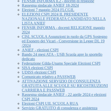
FENSIR INFORMA n.2 - docenti di religione
Rassegna sindacale ANIEF 18-2024
Elezioni 7 maggio 2024 FLCGIL
ELEZIONI CSPI 2024 IL PRESIDENTE
NAZIONALE FEDERATA CANDIDATO NELLA
LISTA ANIEF
FENSIR INFORMA - docenti RELIGIONE maggio
2024
CISL SCUOLA Assunzioni in ruolo da GPS Sostegno
ed Esonero dei Vicari - Conversione in Legge DL 19
/2024
ANIEF - elezioni CSPI
Bando 24 mesi ATA - USB Scuola apre lo sportello
dedicato
Federazione Gilda-Unams Speciale Elezioni CSPI
SISA elezioni CSPI
UDISS elezioni CSPI
Comunicato relativo a PASSWEB
ATTIVAZIONE SERVIZIO DI CONSULENZA
GRATUITA ALLE SCUOLE SU RICOSTRUZIONI
CARRIERA E PASSWEB
Rassegna sindacale ANIEF - 22 aprile 2024 e elezioni
CSPI 2024
Elezioni CSPI UIL SCUOLA RUA
Servizio GRATUITO di consulenza e assistenza