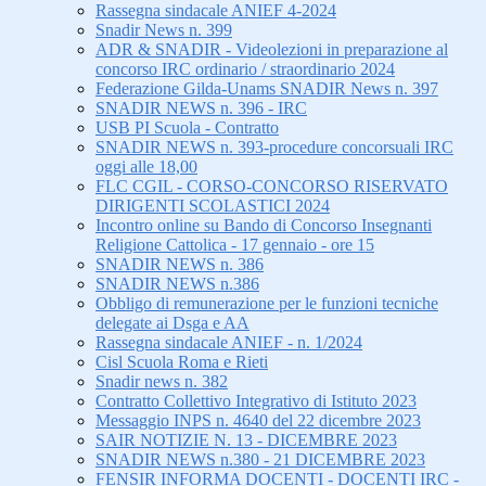
Rassegna sindacale ANIEF 4-2024
Snadir News n. 399
ADR & SNADIR - Videolezioni in preparazione al
concorso IRC ordinario / straordinario 2024
Federazione Gilda-Unams SNADIR News n. 397
SNADIR NEWS n. 396 - IRC
USB PI Scuola - Contratto
SNADIR NEWS n. 393-procedure concorsuali IRC
oggi alle 18,00
FLC CGIL - CORSO-CONCORSO RISERVATO
DIRIGENTI SCOLASTICI 2024
Incontro online su Bando di Concorso Insegnanti
Religione Cattolica - 17 gennaio - ore 15
SNADIR NEWS n. 386
SNADIR NEWS n.386
Obbligo di remunerazione per le funzioni tecniche
delegate ai Dsga e AA
Rassegna sindacale ANIEF - n. 1/2024
Cisl Scuola Roma e Rieti
Snadir news n. 382
Contratto Collettivo Integrativo di Istituto 2023
Messaggio INPS n. 4640 del 22 dicembre 2023
SAIR NOTIZIE N. 13 - DICEMBRE 2023
SNADIR NEWS n.380 - 21 DICEMBRE 2023
FENSIR INFORMA DOCENTI - DOCENTI IRC -