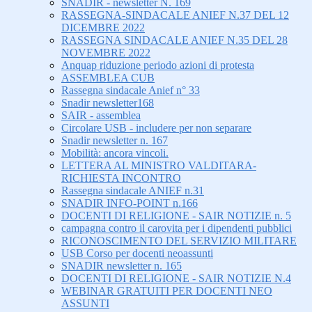
SNADIR - newsletter N. 169
RASSEGNA-SINDACALE ANIEF N.37 DEL 12
DICEMBRE 2022
RASSEGNA SINDACALE ANIEF N.35 DEL 28
NOVEMBRE 2022
Anquap riduzione periodo azioni di protesta
ASSEMBLEA CUB
Rassegna sindacale Anief n° 33
Snadir newsletter168
SAIR - assemblea
Circolare USB - includere per non separare
Snadir newsletter n. 167
Mobilità: ancora vincoli.
LETTERA AL MINISTRO VALDITARA-
RICHIESTA INCONTRO
Rassegna sindacale ANIEF n.31
SNADIR INFO-POINT n.166
DOCENTI DI RELIGIONE - SAIR NOTIZIE n. 5
campagna contro il carovita per i dipendenti pubblici
RICONOSCIMENTO DEL SERVIZIO MILITARE
USB Corso per docenti neoassunti
SNADIR newsletter n. 165
DOCENTI DI RELIGIONE - SAIR NOTIZIE N.4
WEBINAR GRATUITI PER DOCENTI NEO
ASSUNTI