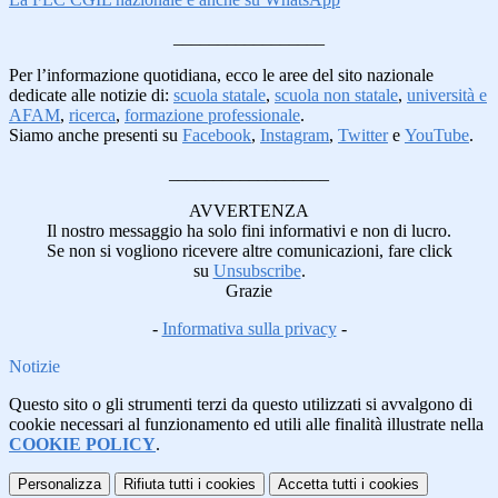
_________________
Per l’informazione quotidiana, ecco le aree del sito nazionale
dedicate alle notizie di:
scuola statale
,
scuola non statale
,
università e
AFAM
,
ricerca
,
formazione professionale
.
Siamo anche presenti su
Facebook
,
Instagram
,
Twitter
e
YouTube
.
__________________
AVVERTENZA
Il nostro messaggio ha solo fini informativi e non di lucro.
Se non si vogliono ricevere altre comunicazioni, fare click
su
Unsubscribe
.
Grazie
-
Informativa sulla privacy
-
Notizie
Questo sito o gli strumenti terzi da questo utilizzati si avvalgono di
cookie necessari al funzionamento ed utili alle finalità illustrate nella
COOKIE POLICY
.
Personalizza
Rifiuta tutti
i cookies
Accetta tutti
i cookies