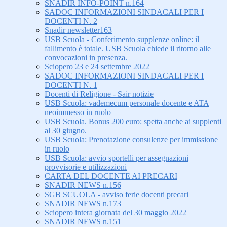
SNADIR INFO-POINT n.164
SADOC INFORMAZIONI SINDACALI PER I
DOCENTI N. 2
Snadir newsletter163
USB Scuola - Conferimento supplenze online: il
fallimento è totale. USB Scuola chiede il ritorno alle
convocazioni in presenza.
Sciopero 23 e 24 settembre 2022
SADOC INFORMAZIONI SINDACALI PER I
DOCENTI N. 1
Docenti di Religione - Sair notizie
USB Scuola: vademecum personale docente e ATA
neoimmesso in ruolo
USB Scuola. Bonus 200 euro: spetta anche ai supplenti
al 30 giugno.
USB Scuola: Prenotazione consulenze per immissione
in ruolo
USB Scuola: avvio sportelli per assegnazioni
provvisorie e utilizzazioni
CARTA DEL DOCENTE AI PRECARI
SNADIR NEWS n.156
SGB SCUOLA - avviso ferie docenti precari
SNADIR NEWS n.173
Sciopero intera giornata del 30 maggio 2022
SNADIR NEWS n.151