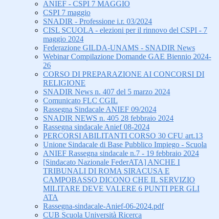
ANIEF - CSPI 7 MAGGIO
CSPI 7 maggio
SNADIR - Professione i.r. 03/2024
CISL SCUOLA - elezioni per il rinnovo del CSPI - 7
maggio 2024
Federazione GILDA-UNAMS - SNADIR News
Webinar Compilazione Domande GAE Biennio 2024-
26
CORSO DI PREPARAZIONE AI CONCORSI DI
RELIGIONE
SNADIR News n. 407 del 5 marzo 2024
Comunicato FLC CGIL
Rassegna Sindacale ANIEF 09/2024
SNADIR NEWS n. 405 28 febbraio 2024
Rassegna sindacale Anief 08-2024
PERCORSI ABILITANTI CORSO 30 CFU art.13
Unione Sindacale di Base Pubblico Impiego - Scuola
ANIEF Rassegna sindacale n.7 - 19 febbraio 2024
[Sindacato Nazionale FederATA] ANCHE I
TRIBUNALI DI ROMA SIRACUSA E
CAMPOBASSO DICONO CHE IL SERVIZIO
MILITARE DEVE VALERE 6 PUNTI PER GLI
ATA
Rassegna-sindacale-Anief-06-2024.pdf
CUB Scuola Università Ricerca