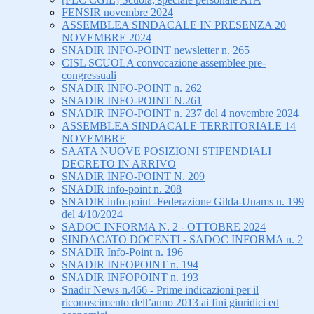
FENSIR novembre 2024
ASSEMBLEA SINDACALE IN PRESENZA 20
NOVEMBRE 2024
SNADIR INFO-POINT newsletter n. 265
CISL SCUOLA convocazione assemblee pre-
congressuali
SNADIR INFO-POINT n. 262
SNADIR INFO-POINT N.261
SNADIR INFO-POINT n. 237 del 4 novembre 2024
ASSEMBLEA SINDACALE TERRITORIALE 14
NOVEMBRE
SAATA NUOVE POSIZIONI STIPENDIALI
DECRETO IN ARRIVO
SNADIR INFO-POINT N. 209
SNADIR info-point n. 208
SNADIR info-point -Federazione Gilda-Unams n. 199
del 4/10/2024
SADOC INFORMA N. 2 - OTTOBRE 2024
SINDACATO DOCENTI - SADOC INFORMA n. 2
SNADIR Info-Point n. 196
SNADIR INFOPOINT n. 194
SNADIR INFOPOINT n. 193
Snadir News n.466 - Prime indicazioni per il
riconoscimento dell’anno 2013 ai fini giuridici ed