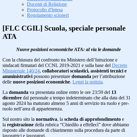
Docenti di Religione
Protocollo d'Intesa
Regolamento scioperi
[FLC CGIL] Scuola, speciale personale
ATA
Nuove posizioni economiche ATA: al via le domande
Con la chiusura del confronto tra Ministero dell’Istruzione e
sindacati firmatari del CCNL 2019-2021 e sulla base del
Decreto
Ministeriale 140/24
,
collaboratori scolastici,
assistenti tecnici e
amministrativi
possono presentare
domanda
per l’attribuzione
delle
nuove posizioni economiche
.
Leggi la notizia
.
La
domanda
va presentata online entro le ore 23:59 del
13
dicembre
dal personale a tempo indeterminato che alla data del 31
agosto 2024 ha maturato almeno 5 anni di servizio tra ruolo e pre-
ruolo nell’area di appartenenza.
Sul nostro sito la
normativa
, la
scheda di approfondimento
e
la
registrazione
della rubrica “Chiedilo a effellecì” dove abbiamo
risposto alle domande di chiarimento sulla procedura da parte di
lavoratrici e lavoratori.