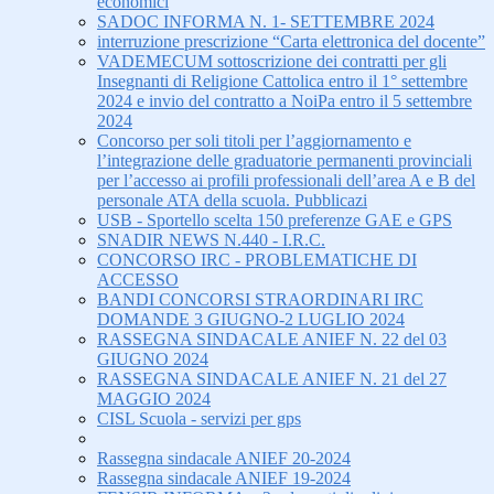
economici
SADOC INFORMA N. 1- SETTEMBRE 2024
interruzione prescrizione “Carta elettronica del docente”
VADEMECUM sottoscrizione dei contratti per gli
Insegnanti di Religione Cattolica entro il 1° settembre
2024 e invio del contratto a NoiPa entro il 5 settembre
2024
Concorso per soli titoli per l’aggiornamento e
l’integrazione delle graduatorie permanenti provinciali
per l’accesso ai profili professionali dell’area A e B del
personale ATA della scuola. Pubblicazi
USB - Sportello scelta 150 preferenze GAE e GPS
SNADIR NEWS N.440 - I.R.C.
CONCORSO IRC - PROBLEMATICHE DI
ACCESSO
BANDI CONCORSI STRAORDINARI IRC
DOMANDE 3 GIUGNO-2 LUGLIO 2024
RASSEGNA SINDACALE ANIEF N. 22 del 03
GIUGNO 2024
RASSEGNA SINDACALE ANIEF N. 21 del 27
MAGGIO 2024
CISL Scuola - servizi per gps
Rassegna sindacale ANIEF 20-2024
Rassegna sindacale ANIEF 19-2024