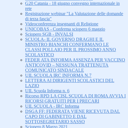
G20 Catania - 18 giugno convegno internazionale in
rete
Registrazione webinar "La Valutazione delle domande
di terza fascia"
Videoconferenza insegnanti di Religione
UNICOBAS - Conferma sciopero 6 maggio
Sciopero SGB - INVALSI
SCUOLA- IL GOVERNO DRAGHI E IL
MINISTRO BIANCHI CONFERMANO LE
CLASSI POLLAIO PER IL PROSSIMO ANNO
SCOLASTICO
FEDER ATA INFORMA ASSENZA PER VACCINO
ANTICOVID – NESSUNA TRATTENUTA
COMUNICATO SINDACALE
UIL SCUOLA IRC INFORMA N.7
LETTERA AI DIRIGENTI SCOLASTICI DEL
LAZIO
UIL Scuola Informa n. 6
Ricorso RPD LA CISL SCUOLA DI ROMA AVVIA I
RICORSI GRATUITI PER I PRECARI
UIL SCUOLA - IRC Informa
DSGA FF: FEDERATA VIENE RICEVUTA DAL
CAPO DI GABINETTO E DAL
SOTTOSEGRETARIO SASSO
Sciopero 8 Marzo 2021