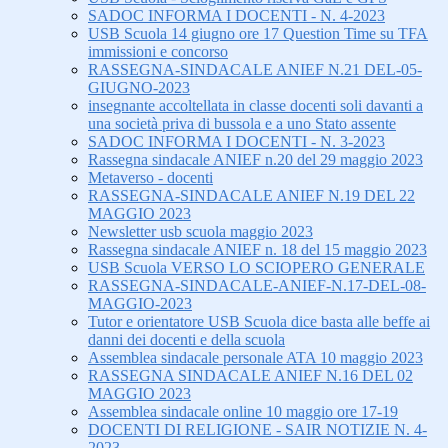
SADOC INFORMA I DOCENTI - N. 4-2023
USB Scuola 14 giugno ore 17 Question Time su TFA
immissioni e concorso
RASSEGNA-SINDACALE ANIEF N.21 DEL-05-
GIUGNO-2023
insegnante accoltellata in classe docenti soli davanti a
una società priva di bussola e a uno Stato assente
SADOC INFORMA I DOCENTI - N. 3-2023
Rassegna sindacale ANIEF n.20 del 29 maggio 2023
Metaverso - docenti
RASSEGNA-SINDACALE ANIEF N.19 DEL 22
MAGGIO 2023
Newsletter usb scuola maggio 2023
Rassegna sindacale ANIEF n. 18 del 15 maggio 2023
USB Scuola VERSO LO SCIOPERO GENERALE
RASSEGNA-SINDACALE-ANIEF-N.17-DEL-08-
MAGGIO-2023
Tutor e orientatore USB Scuola dice basta alle beffe ai
danni dei docenti e della scuola
Assemblea sindacale personale ATA 10 maggio 2023
RASSEGNA SINDACALE ANIEF N.16 DEL 02
MAGGIO 2023
Assemblea sindacale online 10 maggio ore 17-19
DOCENTI DI RELIGIONE - SAIR NOTIZIE N. 4-
2023