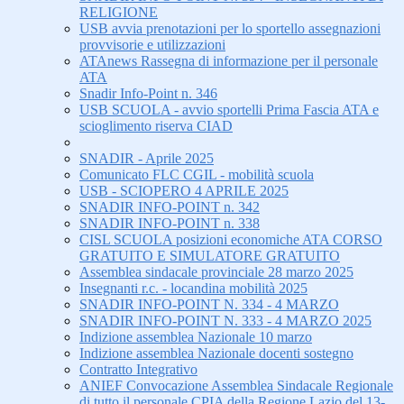
RELIGIONE
USB avvia prenotazioni per lo sportello assegnazioni
provvisorie e utilizzazioni
ATAnews Rassegna di informazione per il personale
ATA
Snadir Info-Point n. 346
USB SCUOLA - avvio sportelli Prima Fascia ATA e
scioglimento riserva CIAD
SNADIR - Aprile 2025
Comunicato FLC CGIL - mobilità scuola
USB - SCIOPERO 4 APRILE 2025
SNADIR INFO-POINT n. 342
SNADIR INFO-POINT n. 338
CISL SCUOLA posizioni economiche ATA CORSO
GRATUITO E SIMULATORE GRATUITO
Assemblea sindacale provinciale 28 marzo 2025
Insegnanti r.c. - locandina mobilità 2025
SNADIR INFO-POINT N. 334 - 4 MARZO
SNADIR INFO-POINT N. 333 - 4 MARZO 2025
Indizione assemblea Nazionale 10 marzo
Indizione assemblea Nazionale docenti sostegno
Contratto Integrativo
ANIEF Convocazione Assemblea Sindacale Regionale
di tutto il personale CPIA della Regione Lazio del 13-