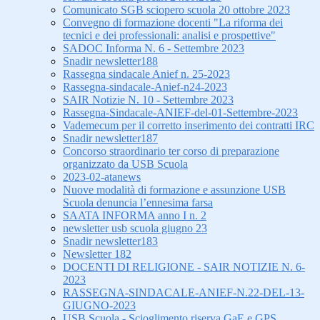
Comunicato SGB sciopero scuola 20 ottobre 2023
Convegno di formazione docenti "La riforma dei
tecnici e dei professionali: analisi e prospettive"
SADOC Informa N. 6 - Settembre 2023
Snadir newsletter188
Rassegna sindacale Anief n. 25-2023
Rassegna-sindacale-Anief-n24-2023
SAIR Notizie N. 10 - Settembre 2023
Rassegna-Sindacale-ANIEF-del-01-Settembre-2023
Vademecum per il corretto inserimento dei contratti IRC
Snadir newsletter187
Concorso straordinario ter corso di preparazione
organizzato da USB Scuola
2023-02-atanews
Nuove modalità di formazione e assunzione USB
Scuola denuncia l’ennesima farsa
SAATA INFORMA anno I n. 2
newsletter usb scuola giugno 23
Snadir newsletter183
Newsletter 182
DOCENTI DI RELIGIONE - SAIR NOTIZIE N. 6-
2023
RASSEGNA-SINDACALE-ANIEF-N.22-DEL-13-
GIUGNO-2023
USB Scuola - Scioglimento riserva GaE e GPS