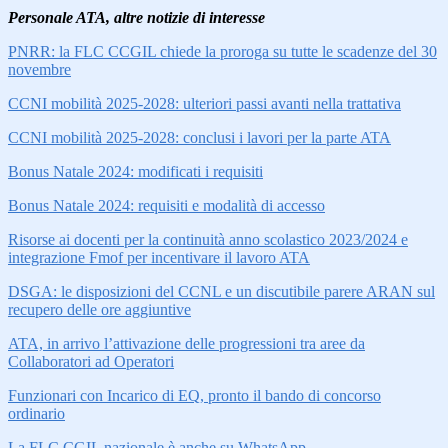
Personale ATA, altre notizie di interesse
PNRR: la FLC CCGIL chiede la proroga su tutte le scadenze del 30
novembre
CCNI mobilità 2025-2028: ulteriori passi avanti nella trattativa
CCNI mobilità 2025-2028: conclusi i lavori per la parte ATA
Bonus Natale 2024: modificati i requisiti
Bonus Natale 2024: requisiti e modalità di accesso
Risorse ai docenti per la continuità anno scolastico 2023/2024 e
integrazione Fmof per incentivare il lavoro ATA
DSGA: le disposizioni del CCNL e un discutibile parere ARAN sul
recupero delle ore aggiuntive
ATA, in arrivo l’attivazione delle progressioni tra aree da
Collaboratori ad Operatori
Funzionari con Incarico di EQ, pronto il bando di concorso
ordinario
La FLC CGIL nazionale è anche su WhatsApp