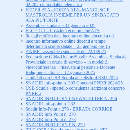
02-2025 in modalità telematica
FEDER ATA - FORZA ATA- MANCUSO E
MASTROLIA INSIEME PER UN SINDACATO
ATA PIU'FORTE
Assemblea sindacale 31 gennaio 2025
FLC CGIL - Posizioni economiche ATA
flc cgil rettifica data incontro online docenti a t.d.
incontro informativo online docenti a tempo
determinato scuola statale – 23 gennaio ore 15
ANIEF - assemblea sindacale del 22/1/2025
Federazione Gilda-Unams/Snadir, Assemblea Sindacale
Provinciale in orario di servizio – in modalità
videoconferenza – riservata al personale Docente
Religione Cattolica - 17 gennaio 2025
candidati con USB Scuola alle elezioni RSU 2025
SNADIR info-point n. 309 Concorsi PNRR 2024/25
USB Scuola - sportello consulenza iscrizioni concorso
PNRR 2
SNADIR INFO-POINT NEWSLETTER N. 296
SNADIR info-point n. 282
Snadir Info-Point n.279 - ERRATA CORRIGE
SNADIR Info-Point n. 270
SNADIR Info-Point n. 273
SNADIR INFO-POINT N. 279
[FLC CGIL] Scuola, speciale personale ATA