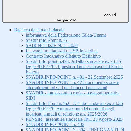
Menu di
navigazione
Bacheca dell'area sindacale
informativa della Federazione Gilda-Unams
Snadir Info-Point n.551
SAIR NOTIZIE N. 2- 2026
La scuola militarizzata. USB locandina
Contratto Integrativo d'Istituto Definitivo
Snadir Info-point n.494. All'albo sindacale ex art.25
legge 300/1970 - Question Time esclusivo sul Fondo
Espero
SNADIR INFO-POINT n. 481 - 22 Settembre 2025
SNADIR INFO-POINT n. 471 documentazione e
adempimenti iniziali per i docenti neoassunti
SNADIR - immissioni in ruolo - passaggi operativi
SIDI
Snadir Info-Point n.462 - All'albo sindacale ex art.25
legge 300/1970. Automazione dei contratti degli
incaricati annuali di religione a.s. 2025/2026
FENSIR - assemblea sindacale IRC 25 Agosto 2025
SNADIR INFO-POINT n. 406
SNADIR INFO-POINT N. 394 - INSEGNANTI DI