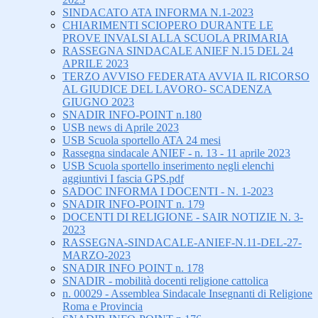
SINDACATO ATA INFORMA N.1-2023
CHIARIMENTI SCIOPERO DURANTE LE
PROVE INVALSI ALLA SCUOLA PRIMARIA
RASSEGNA SINDACALE ANIEF N.15 DEL 24
APRILE 2023
TERZO AVVISO FEDERATA AVVIA IL RICORSO
AL GIUDICE DEL LAVORO- SCADENZA
GIUGNO 2023
SNADIR INFO-POINT n.180
USB news di Aprile 2023
USB Scuola sportello ATA 24 mesi
Rassegna sindacale ANIEF - n. 13 - 11 aprile 2023
USB Scuola sportello inserimento negli elenchi
aggiuntivi I fascia GPS.pdf
SADOC INFORMA I DOCENTI - N. 1-2023
SNADIR INFO-POINT n. 179
DOCENTI DI RELIGIONE - SAIR NOTIZIE N. 3-
2023
RASSEGNA-SINDACALE-ANIEF-N.11-DEL-27-
MARZO-2023
SNADIR INFO POINT n. 178
SNADIR - mobilità docenti religione cattolica
n. 00029 - Assemblea Sindacale Insegnanti di Religione
Roma e Provincia