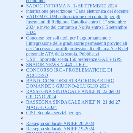
economici
SADOC INFORMA N. 1- SETTEMBRE 2024
interruzione prescrizione “Carta elettronica del docente”
VADEMECUM sottoscrizione dei contratti per gli
Insegnanti di Religione Cattolica entro il 1° settembre
2024 e invio del contratto a NoiPa entro il 5 settembre
2024
Concorso per soli titoli per l’aggiornamento e
l’integrazione delle graduatorie permanenti provinciali
per l’accesso ai profili professionali dell’area A e B del
personale ATA della scuola. Pubblicazi
USB - Sportello scelta 150 preferenze GAE e GPS
SNADIR NEWS N.440 - I.R.C.
CONCORSO IRC - PROBLEMATICHE DI
ACCESSO
BANDI CONCORSI STRAORDINARI IRC
DOMANDE 3 GIUGNO-2 LUGLIO 2024
RASSEGNA SINDACALE ANIEF N. 22 del 03
GIUGNO 2024
RASSEGNA SINDACALE ANIEF N. 21 del 27
MAGGIO 2024
CISL Scuola - servizi per gps
Rassegna sindacale ANIEF 20-2024
Rassegna sindacale ANIEF 19-2024