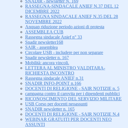
SNADIR - newsletter N. 169
RASSEGNA-SINDACALE ANIEF N.37 DEL 12
DICEMBRE 2022
RASSEGNA SINDACALE ANIEF N.35 DEL 28
NOVEMBRE 2022
Anquap riduzione periodo azioni di protesta
ASSEMBLEA CUB
Rassegna sindacale Anief n° 33
Snadir newsletter168
SAIR - assemblea
Circolare USB - includere per non separare
Snadir newsletter n. 167
Mobilità: ancora vincoli.
LETTERA AL MINISTRO VALDITARA-
RICHIESTA INCONTRO
Rassegna sindacale ANIEF n.31
SNADIR INFO-POINT n.166
DOCENTI DI RELIGIONE - SAIR NOTIZIE n. 5
campagna contro il carovita per i dipendenti pubblici
RICONOSCIMENTO DEL SERVIZIO MILITARE
USB Corso per docenti neoassunti
SNADIR newsletter n. 165
DOCENTI DI RELIGIONE - SAIR NOTIZIE N.4
WEBINAR GRATUITI PER DOCENTI NEO
ASSUNTI