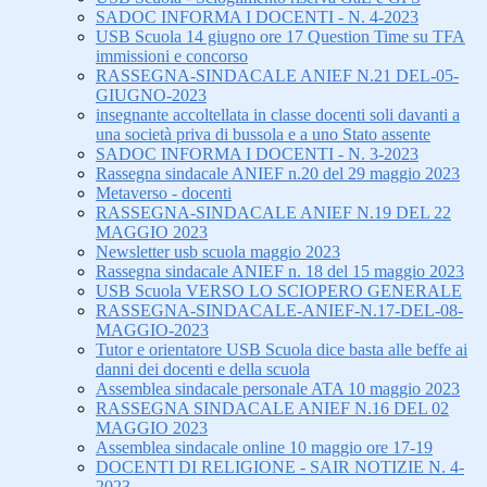
SADOC INFORMA I DOCENTI - N. 4-2023
USB Scuola 14 giugno ore 17 Question Time su TFA
immissioni e concorso
RASSEGNA-SINDACALE ANIEF N.21 DEL-05-
GIUGNO-2023
insegnante accoltellata in classe docenti soli davanti a
una società priva di bussola e a uno Stato assente
SADOC INFORMA I DOCENTI - N. 3-2023
Rassegna sindacale ANIEF n.20 del 29 maggio 2023
Metaverso - docenti
RASSEGNA-SINDACALE ANIEF N.19 DEL 22
MAGGIO 2023
Newsletter usb scuola maggio 2023
Rassegna sindacale ANIEF n. 18 del 15 maggio 2023
USB Scuola VERSO LO SCIOPERO GENERALE
RASSEGNA-SINDACALE-ANIEF-N.17-DEL-08-
MAGGIO-2023
Tutor e orientatore USB Scuola dice basta alle beffe ai
danni dei docenti e della scuola
Assemblea sindacale personale ATA 10 maggio 2023
RASSEGNA SINDACALE ANIEF N.16 DEL 02
MAGGIO 2023
Assemblea sindacale online 10 maggio ore 17-19
DOCENTI DI RELIGIONE - SAIR NOTIZIE N. 4-
2023