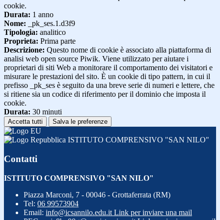
cookie.
Durata:
1 anno
Nome:
_pk_ses.1.d3f9
Tipologia:
analitico
Proprieta:
Prima parte
Descrizione:
Questo nome di cookie è associato alla piattaforma di
analisi web open source Piwik. Viene utilizzato per aiutare i
proprietari di siti Web a monitorare il comportamento dei visitatori e
misurare le prestazioni del sito. È un cookie di tipo pattern, in cui il
prefisso _pk_ses è seguito da una breve serie di numeri e lettere, che
si ritiene sia un codice di riferimento per il dominio che imposta il
cookie.
Durata:
30 minuti
Accetta tutti
Salva le preferenze
ISTITUTO COMPRENSIVO "SAN NILO"
Contatti
ISTITUTO COMPRENSIVO "SAN NILO"
Piazza Marconi, 7 - 00046 - Grottaferrata (RM)
Tel:
06 99573904
Email:
info@icsannilo.edu.it
Link per inviare una mail