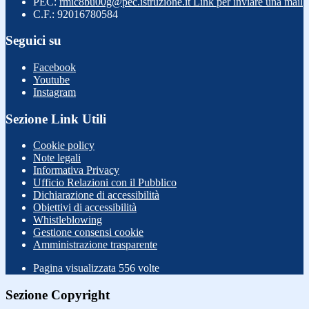
PEC:
rmic8bu00g@pec.istruzione.it
Link per inviare una mail
C.F.: 92016780584
Seguici su
Facebook
Youtube
Instagram
Sezione Link Utili
Cookie policy
Note legali
Informativa Privacy
Ufficio Relazioni con il Pubblico
Dichiarazione di accessibilità
Obiettivi di accessibilità
Whistleblowing
Gestione consensi cookie
Amministrazione trasparente
Pagina visualizzata
556
volte
Sezione Copyright