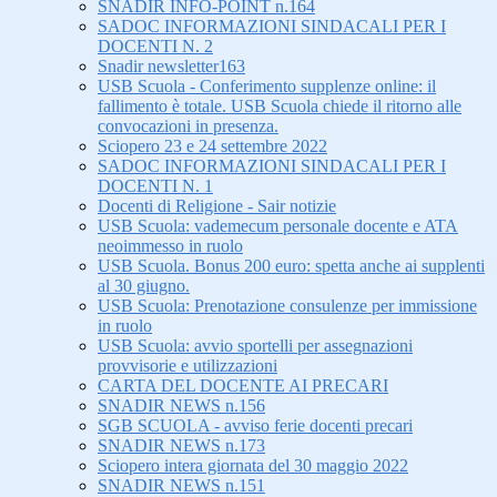
SNADIR INFO-POINT n.164
SADOC INFORMAZIONI SINDACALI PER I
DOCENTI N. 2
Snadir newsletter163
USB Scuola - Conferimento supplenze online: il
fallimento è totale. USB Scuola chiede il ritorno alle
convocazioni in presenza.
Sciopero 23 e 24 settembre 2022
SADOC INFORMAZIONI SINDACALI PER I
DOCENTI N. 1
Docenti di Religione - Sair notizie
USB Scuola: vademecum personale docente e ATA
neoimmesso in ruolo
USB Scuola. Bonus 200 euro: spetta anche ai supplenti
al 30 giugno.
USB Scuola: Prenotazione consulenze per immissione
in ruolo
USB Scuola: avvio sportelli per assegnazioni
provvisorie e utilizzazioni
CARTA DEL DOCENTE AI PRECARI
SNADIR NEWS n.156
SGB SCUOLA - avviso ferie docenti precari
SNADIR NEWS n.173
Sciopero intera giornata del 30 maggio 2022
SNADIR NEWS n.151