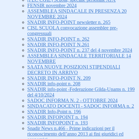
FENSIR novembre 2024
ASSEMBLEA SINDACALE IN PRESENZA 20
NOVEMBRE 2024
SNADIR INFO-POINT newsletter n. 265
CISL SCUOLA convocazione assemblee pre-
congressuali
SNADIR INFO-POINT n. 262
SNADIR INFO-POINT N.261
SNADIR INFO-POINT n. 237 del 4 novembre 2024
ASSEMBLEA SINDACALE TERRITORIALE 14
NOVEMBRE
SAATA NUOVE POSIZIONI STIPENDIALI
DECRETO IN ARRIVO
SNADIR INFO-POINT N. 209
SNADIR info-point n. 208
SNADIR info-point -Federazione Gilda-Unams n. 199
del 4/10/2024
SADOC INFORMA N. 2 - OTTOBRE 2024
SINDACATO DOCENTI - SADOC INFORMA n. 2
SNADIR Info-Point n. 196
SNADIR INFOPOINT n. 194
SNADIR INFOPOINT n. 193
Snadir News n.466 - Prime indicazioni per il
riconoscimento dell’anno 2013 ai fini giuridici ed