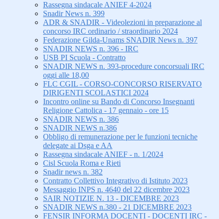
Rassegna sindacale ANIEF 4-2024
Snadir News n. 399
ADR & SNADIR - Videolezioni in preparazione al
concorso IRC ordinario / straordinario 2024
Federazione Gilda-Unams SNADIR News n. 397
SNADIR NEWS n. 396 - IRC
USB PI Scuola - Contratto
SNADIR NEWS n. 393-procedure concorsuali IRC
oggi alle 18,00
FLC CGIL - CORSO-CONCORSO RISERVATO
DIRIGENTI SCOLASTICI 2024
Incontro online su Bando di Concorso Insegnanti
Religione Cattolica - 17 gennaio - ore 15
SNADIR NEWS n. 386
SNADIR NEWS n.386
Obbligo di remunerazione per le funzioni tecniche
delegate ai Dsga e AA
Rassegna sindacale ANIEF - n. 1/2024
Cisl Scuola Roma e Rieti
Snadir news n. 382
Contratto Collettivo Integrativo di Istituto 2023
Messaggio INPS n. 4640 del 22 dicembre 2023
SAIR NOTIZIE N. 13 - DICEMBRE 2023
SNADIR NEWS n.380 - 21 DICEMBRE 2023
FENSIR INFORMA DOCENTI - DOCENTI IRC -