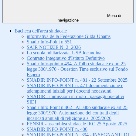
Menu di
navigazione
Bacheca dell'area sindacale
informativa della Federazione Gilda-Unams
Snadir Info-Point n.551
SAIR NOTIZIE N. 2- 2026
La scuola militarizzata. USB locandina
Contratto Integrativo d'Istituto Definitivo
Snadir Info-point n.494. All'albo sindacale ex art.25
legge 300/1970 - Question Time esclusivo sul Fondo
Espero
SNADIR INFO-POINT n. 481 - 22 Settembre 2025
SNADIR INFO-POINT n. 471 documentazione e
adempimenti iniziali per i docenti neoassunti
SNADIR - immissioni in ruolo - passaggi operativi
SIDI
Snadir Info-Point n.462 - All'albo sindacale ex art.25
legge 300/1970. Automazione dei contratti degli
incaricati annuali di religione a.s. 2025/2026
FENSIR - assemblea sindacale IRC 25 Agosto 2025
SNADIR INFO-POINT n. 406
SNADIR INFO-POINT N. 394 - INSEGNANTI DI