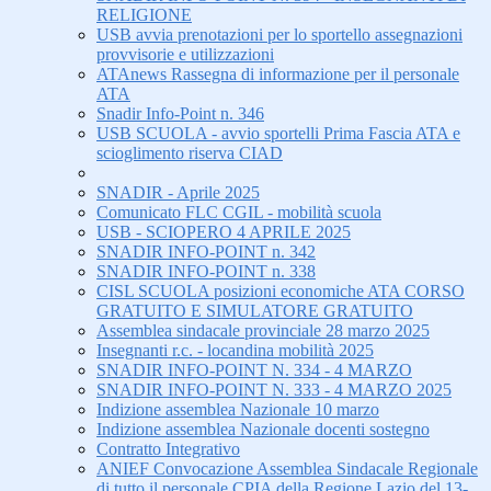
RELIGIONE
USB avvia prenotazioni per lo sportello assegnazioni
provvisorie e utilizzazioni
ATAnews Rassegna di informazione per il personale
ATA
Snadir Info-Point n. 346
USB SCUOLA - avvio sportelli Prima Fascia ATA e
scioglimento riserva CIAD
SNADIR - Aprile 2025
Comunicato FLC CGIL - mobilità scuola
USB - SCIOPERO 4 APRILE 2025
SNADIR INFO-POINT n. 342
SNADIR INFO-POINT n. 338
CISL SCUOLA posizioni economiche ATA CORSO
GRATUITO E SIMULATORE GRATUITO
Assemblea sindacale provinciale 28 marzo 2025
Insegnanti r.c. - locandina mobilità 2025
SNADIR INFO-POINT N. 334 - 4 MARZO
SNADIR INFO-POINT N. 333 - 4 MARZO 2025
Indizione assemblea Nazionale 10 marzo
Indizione assemblea Nazionale docenti sostegno
Contratto Integrativo
ANIEF Convocazione Assemblea Sindacale Regionale
di tutto il personale CPIA della Regione Lazio del 13-