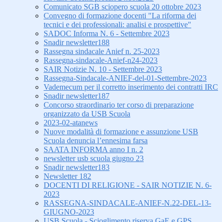
Comunicato SGB sciopero scuola 20 ottobre 2023
Convegno di formazione docenti "La riforma dei
tecnici e dei professionali: analisi e prospettive"
SADOC Informa N. 6 - Settembre 2023
Snadir newsletter188
Rassegna sindacale Anief n. 25-2023
Rassegna-sindacale-Anief-n24-2023
SAIR Notizie N. 10 - Settembre 2023
Rassegna-Sindacale-ANIEF-del-01-Settembre-2023
Vademecum per il corretto inserimento dei contratti IRC
Snadir newsletter187
Concorso straordinario ter corso di preparazione
organizzato da USB Scuola
2023-02-atanews
Nuove modalità di formazione e assunzione USB
Scuola denuncia l’ennesima farsa
SAATA INFORMA anno I n. 2
newsletter usb scuola giugno 23
Snadir newsletter183
Newsletter 182
DOCENTI DI RELIGIONE - SAIR NOTIZIE N. 6-
2023
RASSEGNA-SINDACALE-ANIEF-N.22-DEL-13-
GIUGNO-2023
USB Scuola - Scioglimento riserva GaE e GPS