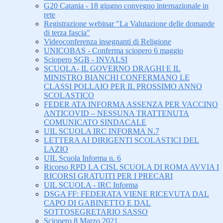
G20 Catania - 18 giugno convegno internazionale in
rete
Registrazione webinar "La Valutazione delle domande
di terza fascia"
Videoconferenza insegnanti di Religione
UNICOBAS - Conferma sciopero 6 maggio
Sciopero SGB - INVALSI
SCUOLA- IL GOVERNO DRAGHI E IL
MINISTRO BIANCHI CONFERMANO LE
CLASSI POLLAIO PER IL PROSSIMO ANNO
SCOLASTICO
FEDER ATA INFORMA ASSENZA PER VACCINO
ANTICOVID – NESSUNA TRATTENUTA
COMUNICATO SINDACALE
UIL SCUOLA IRC INFORMA N.7
LETTERA AI DIRIGENTI SCOLASTICI DEL
LAZIO
UIL Scuola Informa n. 6
Ricorso RPD LA CISL SCUOLA DI ROMA AVVIA I
RICORSI GRATUITI PER I PRECARI
UIL SCUOLA - IRC Informa
DSGA FF: FEDERATA VIENE RICEVUTA DAL
CAPO DI GABINETTO E DAL
SOTTOSEGRETARIO SASSO
Sciopero 8 Marzo 2021