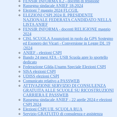
FENSIR INFORMA n.2 - docenti di religione
Rassegna sindacale ANIEF 18-2024
Elezioni 7 maggio 2024 FLCGIL
ELEZIONI CSPI 2024 IL PRESIDENTE
NAZIONALE FEDERATA CANDIDATO NELLA
LISTA ANIEF
FENSIR INFORMA - docenti RELIGIONE maggio
2024
CISL SCUOLA Assunzioni in ruolo da GPS Sostegno
ed Esonero dei Vicari - Conversione in Legge DL 19
/2024
ANIEF - elezioni CSPI
Bando 24 mesi ATA - USB Scuola apre lo sportello
dedicato
Federazione Gilda-Unams Speciale Elezioni CSPI
SISA elezioni CSPI
UDISS elezioni CSPI
Comunicato relativo a PASSWEB
ATTIVAZIONE SERVIZIO DI CONSULENZA
GRATUITA ALLE SCUOLE SU RICOSTRUZIONI
CARRIERA E PASSWEB
Rassegna sindacale ANIEF - 22 aprile 2024 e elezioni
CSPI 2024
Elezioni CSPI UIL SCUOLA RUA
Servizio GRATUITO di consulenza e assistenza