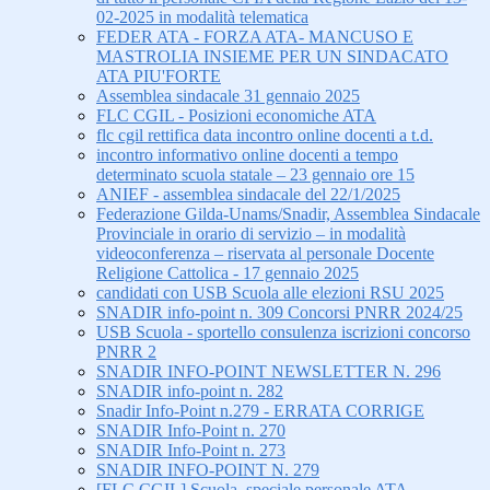
02-2025 in modalità telematica
FEDER ATA - FORZA ATA- MANCUSO E
MASTROLIA INSIEME PER UN SINDACATO
ATA PIU'FORTE
Assemblea sindacale 31 gennaio 2025
FLC CGIL - Posizioni economiche ATA
flc cgil rettifica data incontro online docenti a t.d.
incontro informativo online docenti a tempo
determinato scuola statale – 23 gennaio ore 15
ANIEF - assemblea sindacale del 22/1/2025
Federazione Gilda-Unams/Snadir, Assemblea Sindacale
Provinciale in orario di servizio – in modalità
videoconferenza – riservata al personale Docente
Religione Cattolica - 17 gennaio 2025
candidati con USB Scuola alle elezioni RSU 2025
SNADIR info-point n. 309 Concorsi PNRR 2024/25
USB Scuola - sportello consulenza iscrizioni concorso
PNRR 2
SNADIR INFO-POINT NEWSLETTER N. 296
SNADIR info-point n. 282
Snadir Info-Point n.279 - ERRATA CORRIGE
SNADIR Info-Point n. 270
SNADIR Info-Point n. 273
SNADIR INFO-POINT N. 279
[FLC CGIL] Scuola, speciale personale ATA