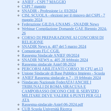
ANIEF - CSPI 7 MAGGIO
CSPI 7 maggio
SNADIR - Professione i.r. 03/2024
CISL SCUOLA - elezioni per il rinnovo del CSPI - 7
maggio 2024
Federazione GILDA-UNAMS - SNADIR News
Webinar Compilazione Domande GAE Biennio 2024-
26
CORSO DI PREPARAZIONE AI CONCORSI DI
RELIGIONE
SNADIR News n. 407 del 5 marzo 2024
Comunicato FLC CGIL
Rassegna Sindacale ANIEF 09/2024
SNADIR NEWS n. 405 28 febbraio 2024
Rassegna sindacale Anief 08-2024
PERCORSI ABILITANTI CORSO 30 CFU art.13
Unione Sindacale di Base Pubblico Impiego - Scuola
ANIEF Rassegna sindacale n.7 - 19 febbraio 2024
[Sindacato Nazionale FederATA] ANCHE I
TRIBUNALI DI ROMA SIRACUSA E
CAMPOBASSO DICONO CHE IL SERVIZIO
MILITARE DEVE VALERE 6 PUNTI PER GLI
ATA
Rassegna-sindacale-Anief-06-2024.pdf
CUB Scuola Università Ricerca