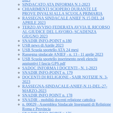
SINDACATO ATA INFORMA N.1-2023
CHIARIMENTI SCIOPERO DURANTE LE
PROVE INVALSI ALLA SCUOLA PRIMARIA
RASSEGNA SINDACALE ANIEF N.15 DEL 24
APRILE 2023
TERZO AVVISO FEDERATA AVVIA IL RICORSO
AL GIUDICE DEL LAVORO- SCADENZA
GIUGNO 2023
SNADIR INFO-POINT n.180
USB news di Aprile 2023
USB Scuola sportello ATA 24 mesi
Rassegna sindacale ANIEF - n. 13 - 11 aprile 2023
USB Scuola sportello inserimento negli elenchi
aggiuntivi I fascia GPS.pdf
SADOC INFORMA I DOCENTI - N. 1-2023
SNADIR INFO-POINT n. 179
DOCENTI DI RELIGIONE - SAIR NOTIZIE N. 3-
2023
RASSEGNA-SINDACALE-ANIEF-N.11-DEL-27-
MARZO-2023
SNADIR INFO POINT n. 178
SNADIR - mobilità docenti religione cattolica
n. 00029 - Assemblea Sindacale Insegnanti di Religione
Roma e Provincia